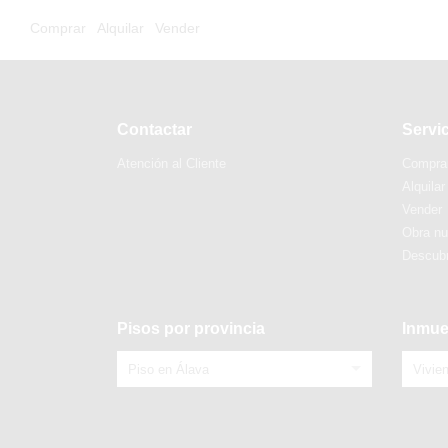
Comprar
Alquilar
Vender
Contactar
Servi
Atención al Cliente
Compra
Alquilar
Vender
Obra n
Descubr
Pisos por provincia
Inmue
Piso en Álava
Vivie