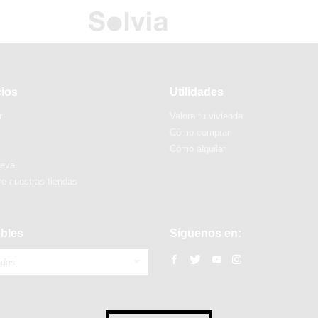
cios
Utilidades
r
Valora tu vivienda
Cómo comprar
Cómo alquilar
ueva
e nuestras tiendas
bles
Síguenos en:
ndas