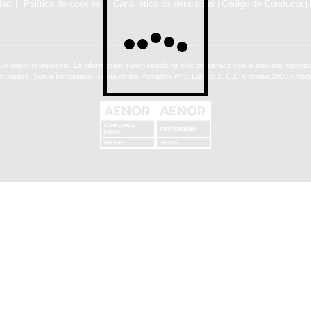
dad
Política de cookies
Canal ético de denuncias
Código de Conducta
|
|
ún gasto ni impuesto. La información suministrada ha sido preparada con la máxima rigurosid
nculantes. Solvia Inmobiliaria. c/ Vía de los Poblados nº 3, Edificio 1, C.E. Cristalia,28033-Madr