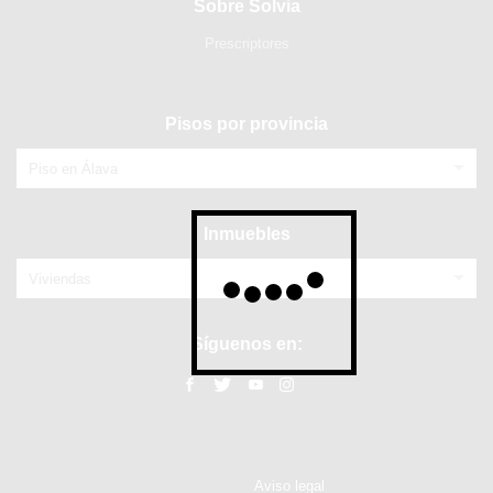
Sobre Solvia
Prescriptores
Pisos por provincia
Piso en Álava
Inmuebles
Viviendas
Síguenos en:
Aviso legal