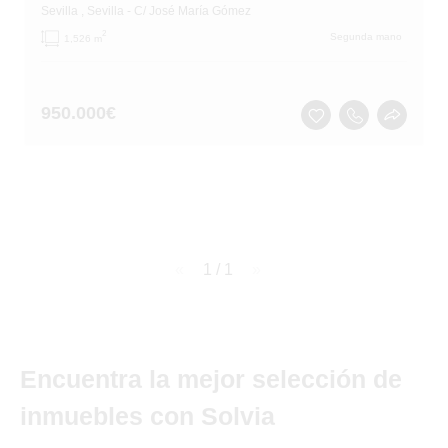
Sevilla
, Sevilla
- C/ José María Gómez
2
Segunda mano
1,526 m
950.000
€
page
1 / 1
page
Encuentra la mejor selección de
inmuebles con Solvia