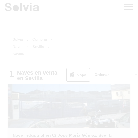
Solvia
Comprar
Naves
Sevilla
Sevilla
1
Naves
en venta
1
/
1
Ordenar
Mapa
en Sevilla
Nave industrial en C/ José María Gómez, Sevilla