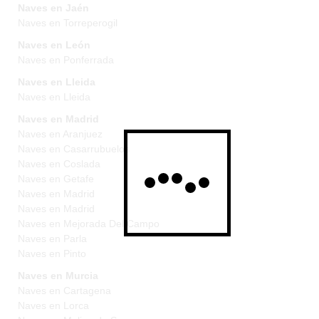
Naves en Jaén
Naves en Torreperogil
Naves en León
Naves en Ponferrada
Naves en Lleida
Naves en Lleida
Naves en Madrid
Naves en Aranjuez
Naves en Casarrubuelos
Naves en Coslada
Naves en Getafe
Naves en Madrid
Naves en Madrid
Naves en Mejorada Del Campo
Naves en Parla
Naves en Pinto
Naves en Murcia
Naves en Cartagena
Naves en Lorca