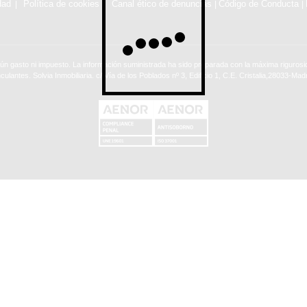
dad
Política de cookies
Canal ético de denuncias
Código de Conducta
|
|
ún gasto ni impuesto. La información suministrada ha sido preparada con la máxima rigurosid
nculantes. Solvia Inmobiliaria. c/ Vía de los Poblados nº 3, Edificio 1, C.E. Cristalia,28033-Madr