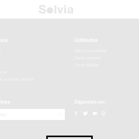
cios
Utilidades
r
Valora tu vivienda
Cómo comprar
Cómo alquilar
ueva
e nuestras tiendas
bles
Síguenos en:
ndas