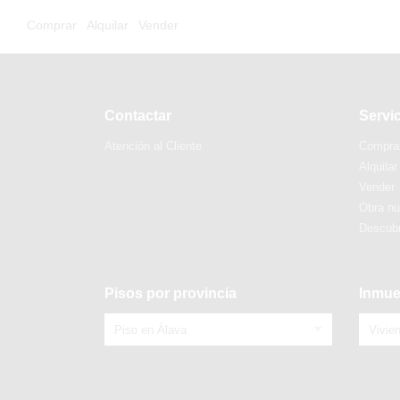
Comprar
Alquilar
Vender
Contactar
Servi
Atención al Cliente
Compra
Alquilar
Vender
Obra n
Descubr
Pisos por provincia
Inmue
Piso en Álava
Vivie