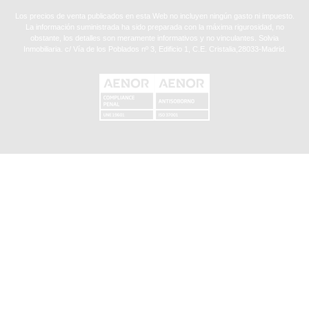
Los precios de venta publicados en esta Web no incluyen ningún gasto ni impuesto.
La información suministrada ha sido preparada con la máxima rigurosidad, no
obstante, los detalles son meramente informativos y no vinculantes. Solvia
Inmobiliaria. c/ Vía de los Poblados nº 3, Edificio 1, C.E. Cristalia,28033-Madrid.