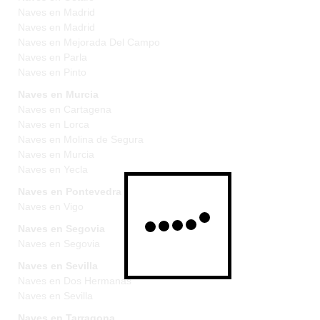
Naves en Madrid
Naves en Madrid
Naves en Mejorada Del Campo
Naves en Parla
Naves en Pinto
Naves en Murcia
Naves en Cartagena
Naves en Lorca
Naves en Molina de Segura
Naves en Murcia
Naves en Yecla
Naves en Pontevedra
Naves en Vigo
Naves en Segovia
Naves en Segovia
Naves en Sevilla
Naves en Dos Hermanas
Naves en Sevilla
Naves en Tarragona