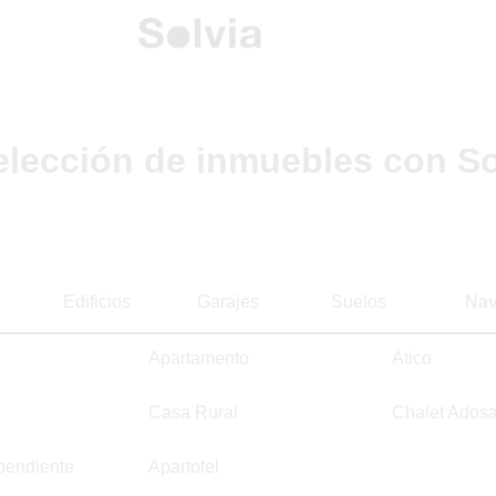
elección de inmuebles con So
Edificios
Garajes
Suelos
Na
Apartamento
Ático
Casa Rural
Chalet Ados
pendiente
Apartotel