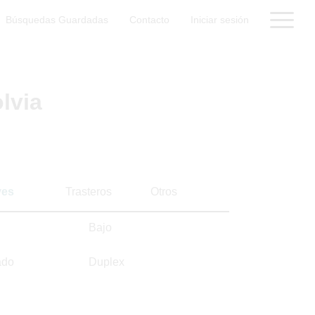
Búsquedas Guardadas
Contacto
Iniciar sesión
lvia
ves
Trasteros
Otros
Bajo
ado
Duplex