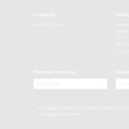
Contactar
Servi
Atención al Cliente
Compra
Alquilar
Vender
Obra n
Descubr
Pisos por provincia
Inmue
Piso en Álava
Vivie
Aviso legal
Politica de Privacidad
Politica de cali
Copyright © 2026 Solvia