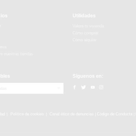
cios
Utilidades
r
Valora tu vivienda
Cómo comprar
Cómo alquilar
ueva
e nuestras tiendas
bles
Síguenos en:
ndas
dad
Política de cookies
Canal ético de denuncias
Código de Conducta
|
|