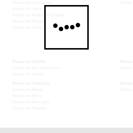
Naves en Cartagena
Naves 
Naves en Lorca
Naves en Molina de Segura
Naves en Murcia
Naves en Yecla
Naves en Sevilla
Naves
Naves en Dos Hermanas
Naves
Naves en Sevilla
Naves en Valencia
Naves 
Naves en Aldaia
Naves 
Naves en Alzira
Naves en Moncada
Naves en Paterna