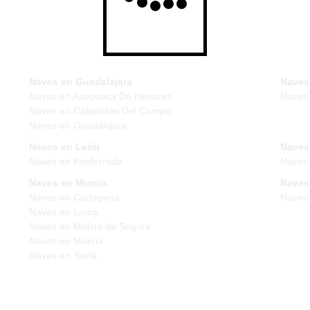
Naves en Guadalajara
Naves
Naves en Azuqueca De Henares
Naves
Naves en Cabanillas Del Campo
Naves en Guadalajara
Naves en León
Naves
Naves en Ponferrada
Naves 
Naves en Murcia
Naves
Naves en Cartagena
Naves 
Naves en Lorca
Naves en Molina de Segura
Naves en Murcia
Naves en Yecla