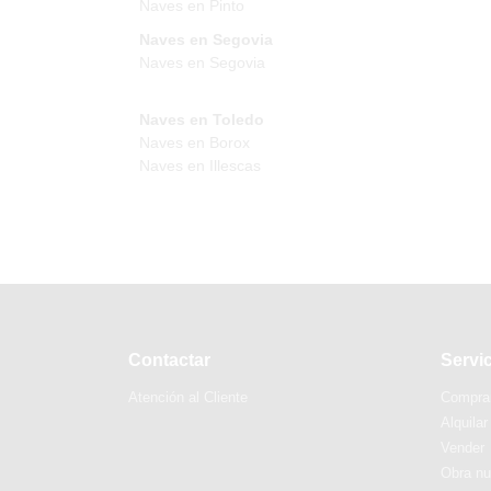
Naves en Pinto
Naves en Segovia
Naves en Segovia
Naves en Toledo
Naves en Borox
Naves en Illescas
Contactar
Servi
Atención al Cliente
Compra
Alquilar
Vender
Obra n