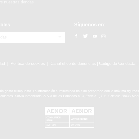
e nuestras tiendas
bles
Síguenos en:
ndas
dad
Política de cookies
Canal ético de denuncias
Código de Conducta
|
|
ún gasto ni impuesto. La información suministrada ha sido preparada con la máxima rigurosid
nculantes. Solvia Inmobiliaria. c/ Vía de los Poblados nº 3, Edificio 1, C.E. Cristalia,28033-Madr