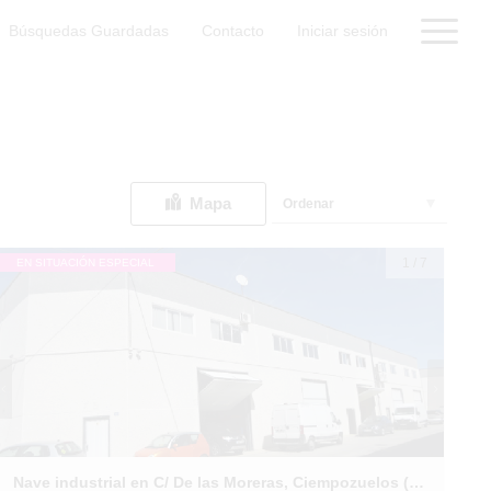
Búsquedas Guardadas
Contacto
Iniciar sesión
Mapa
Ordenar
1
/
7
EN SITUACIÓN ESPECIAL
Nave industrial en C/ De las Moreras, Ciempozuelos (Madrid)