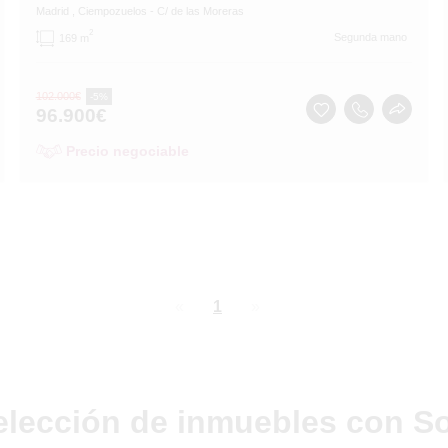
Madrid
, Ciempozuelos
- C/ de las Moreras
2
Segunda mano
169 m
102.000
€
-5%
96.900
€
Precio negociable
page
You're
1
page
on
page
elección de inmuebles con So