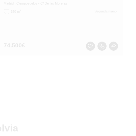
Madrid
, Ciempozuelos
- C/ De las Moreras
2
Segunda mano
150 m
74.500
€
lvia