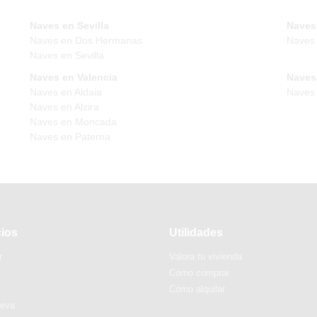
Naves en Sevilla
Naves
Naves en Dos Hermanas
Naves
Naves en Sevilla
Naves en Valencia
Naves 
Naves en Aldaia
Naves 
Naves en Alzira
Naves en Moncada
Naves en Paterna
cios
Utilidades
r
Valora tu vivienda
Cómo comprar
Cómo alquilar
ueva