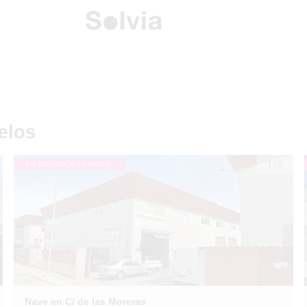
elos
1
/
5
EN SITUACIÓN ESPECIAL
Nave en C/ de las Moreras