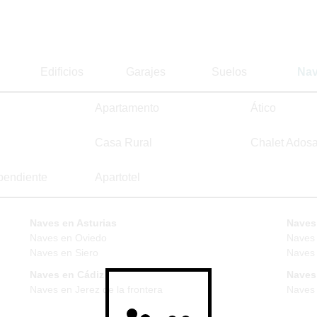
Edificios
Garajes
Suelos
Na
Apartamento
Ático
Casa Rural
Chalet Ados
pendiente
Apartotel
Naves en Asturias
Naves
Naves en Oviedo
Naves
Naves en Siero
Naves 
Naves en Cádiz
Naves
Naves en Jerez de la frontera
Naves