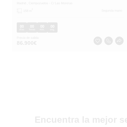
Madrid
, Ciempozuelos
- C/ Las Moreras
2
Segunda mano
158 m
00
00
00
00
días
horas
min.
seg.
Precio de salida
86.900
€
Encuentra la mejor s