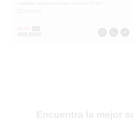
Guadalajara
, Azuqueca de Henares
- Sector Sur-R5 Vial A
2
3,503.92 m
525.000
€
-6%
495.000
€
Encuentra la mejor s