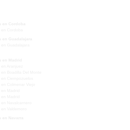
s en Cordoba
s en Cordoba
s en Guadalajara
 en Guadalajara
s en Madrid
 en Aranjuez
 en Boadilla Del Monte
 en Ciempozuelos
 en Colmenar Viejo
 en Madrid
 en Madrid
 en Navalcarnero
 en Valdemoro
s en Navarra