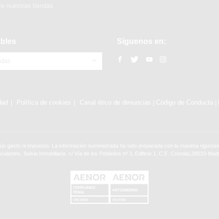
e nuestras tiendas
bles
Síguenos en:
ndas
dad
Política de cookies
Canal ético de denuncias
Código de Conducta
|
|
ún gasto ni impuesto. La información suministrada ha sido preparada con la máxima rigurosid
nculantes. Solvia Inmobiliaria. c/ Vía de los Poblados nº 3, Edificio 1, C.E. Cristalia,28033-Madr