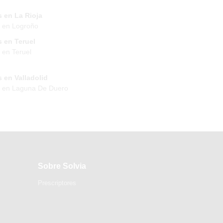
 en La Rioja
 en Logroño
 en Teruel
 en Teruel
 en Valladolid
s en Laguna De Duero
Sobre Solvia
Prescriptores