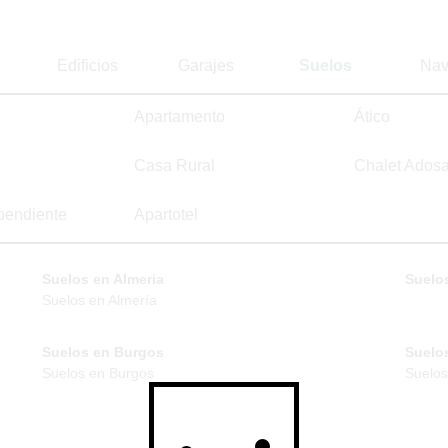
Edificios
Garajes
Suelos
Nav
Apartamento
Ático
Casa Rural
Chalet Ados
pendiente
Apartotel
Suelos en Almeria
Suelos
Suelos en Almería
Suelos en Burgos
Suelo
Suelos en Burgos
Suelos