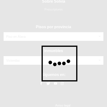
Sobre Solvia
Prescriptores
Pisos por provincia
Piso en Álava
Inmuebles
Viviendas
Síguenos en:
Aviso legal