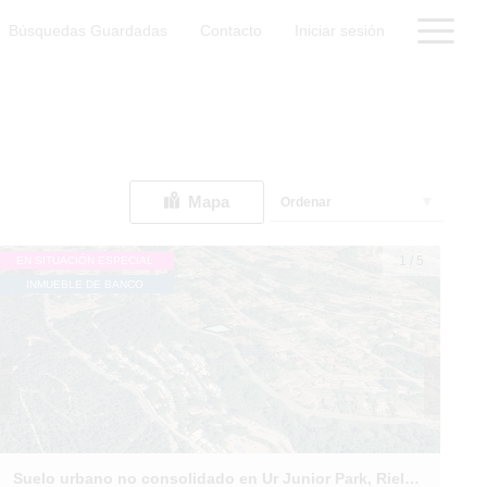
Búsquedas Guardadas
Contacto
Iniciar sesión
Mapa
Ordenar
1
/
5
EN SITUACIÓN ESPECIAL
INMUEBLE DE BANCO
Suelo urbano no consolidado en Ur Junior Park, Riells i Viabrea (Girona)