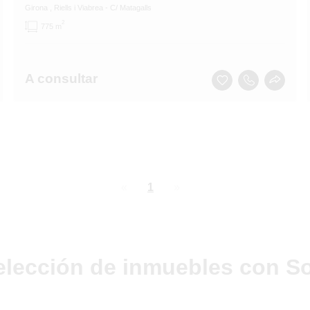
Girona
, Riells i Viabrea
- C/ Matagalls
2
775 m
A consultar
page
You're
1
page
on
page
elección de inmuebles con So