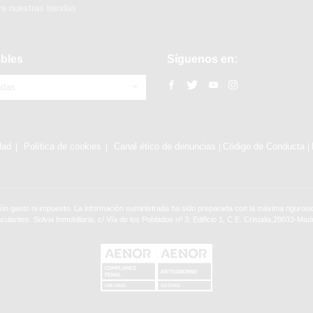
e nuestras tiendas
bles
Síguenos en:
ndas
dad
Política de cookies
Canal ético de denuncias
Código de Conducta
|
|
ún gasto ni impuesto. La información suministrada ha sido preparada con la máxima rigurosid
nculantes. Solvia Inmobiliaria. c/ Vía de los Poblados nº 3, Edificio 1, C.E. Cristalia,28033-Madr