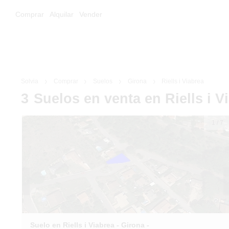
Comprar
Alquilar
Vender
Solvia
Comprar
Suelos
Girona
Riells i Viabrea
3
Suelos
en venta
en Riells i V
1
/
7
Suelo en Riells i Viabrea - Girona -