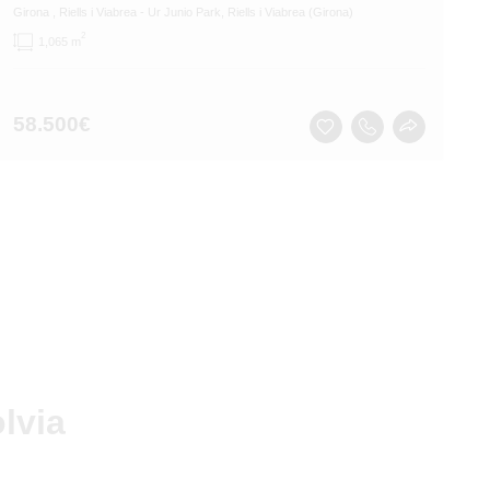
Girona
, Riells i Viabrea
- Ur Junio Park, Riells i Viabrea (Girona)
2
1,065 m
58.500
€
lvia