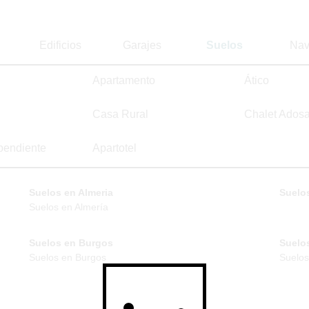
Edificios
Garajes
Suelos
Nav
Apartamento
Ático
Casa Rural
Chalet Ados
pendiente
Apartotel
Suelos en Almeria
Suelos
Suelos en Almería
Suelos en Burgos
Suelo
Suelos en Burgos
Suelos