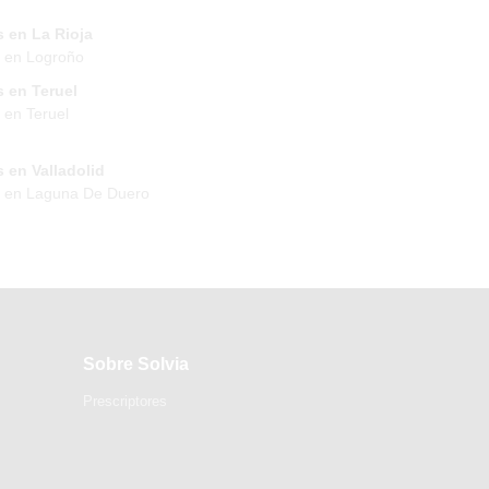
 en La Rioja
 en Logroño
 en Teruel
 en Teruel
 en Valladolid
s en Laguna De Duero
Sobre Solvia
Prescriptores