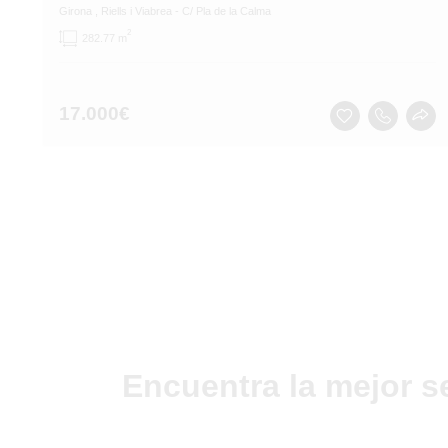
Girona
, Riells i Viabrea
- C/ Pla de la Calma
2
282.77 m
17.000
€
Encuentra la mejor s