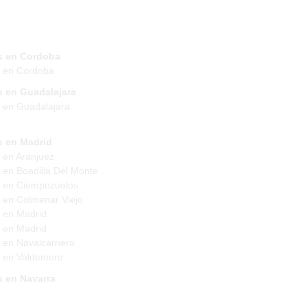
s en Cordoba
s en Cordoba
s en Guadalajara
 en Guadalajara
s en Madrid
 en Aranjuez
 en Boadilla Del Monte
 en Ciempozuelos
 en Colmenar Viejo
 en Madrid
 en Madrid
 en Navalcarnero
 en Valdemoro
s en Navarra