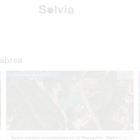
iabrea
1
/
7
INMUEBLE DE BANCO
Suelo urbano consolidado en C/ Matagalls - Riells i Víabrea - Girona