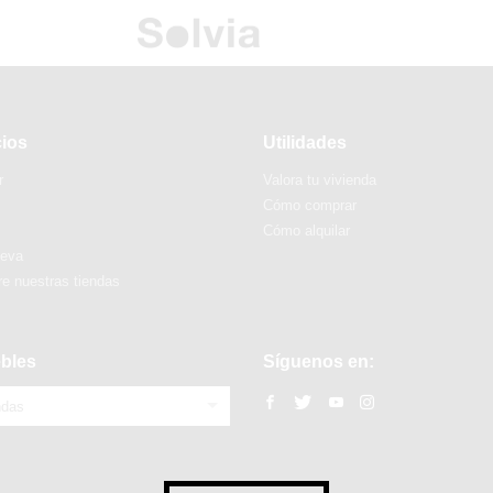
cios
Utilidades
r
Valora tu vivienda
Cómo comprar
Cómo alquilar
ueva
e nuestras tiendas
bles
Síguenos en:
ndas