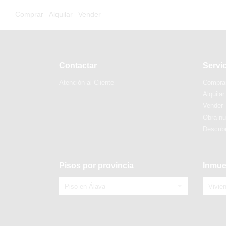
Comprar
Alquilar
Vender
Contactar
Servi
Atención al Cliente
Compra
Alquilar
Vender
Obra n
Descubr
Pisos por provincia
Inmue
Piso en Álava
Vivie