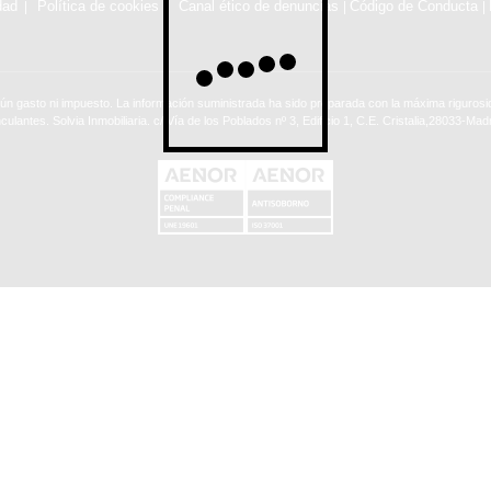
dad
Política de cookies
Canal ético de denuncias
Código de Conducta
|
|
ún gasto ni impuesto. La información suministrada ha sido preparada con la máxima rigurosid
nculantes. Solvia Inmobiliaria. c/ Vía de los Poblados nº 3, Edificio 1, C.E. Cristalia,28033-Madr