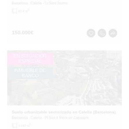
Barcelona
, Calella
- C/ Sant Jaume
2
62.4 m
150.000
€
1
/
5
EN SITUACIÓN
ESPECIAL
INMUEBLE DE
BANCO
Suelo urbanizable sectorizado en Calella (Barcelona)
Barcelona
, Calella
- Pt Sud-4 Riera de Capaspre
2
2,187 m