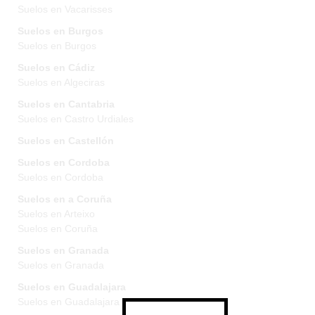
Suelos en Vacarisses
Suelos en Burgos
Suelos en Burgos
Suelos en Cádiz
Suelos en Algeciras
Suelos en Cantabria
Suelos en Castro Urdiales
Suelos en Castellón
Suelos en Cordoba
Suelos en Cordoba
Suelos en a Coruña
Suelos en Arteixo
Suelos en Coruña
Suelos en Granada
Suelos en Granada
Suelos en Guadalajara
Suelos en Guadalajara