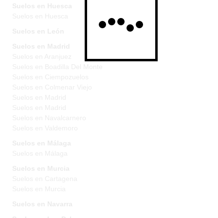
Suelos en Huesca
Suelos en Huesca
Suelos en León
Suelos en Madrid
Suelos en Aranjuez
Suelos en Boadilla Del Monte
Suelos en Ciempozuelos
Suelos en Colmenar Viejo
Suelos en Madrid
Suelos en Madrid
Suelos en Navalcarnero
Suelos en Valdemoro
Suelos en Málaga
Suelos en Málaga
Suelos en Murcia
Suelos en Cartagena
Suelos en Murcia
Suelos en Navarra