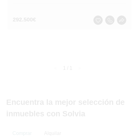
292.500
€
page
1 / 1
page
Encuentra la mejor selección de
inmuebles con Solvia
Comprar
Alquilar