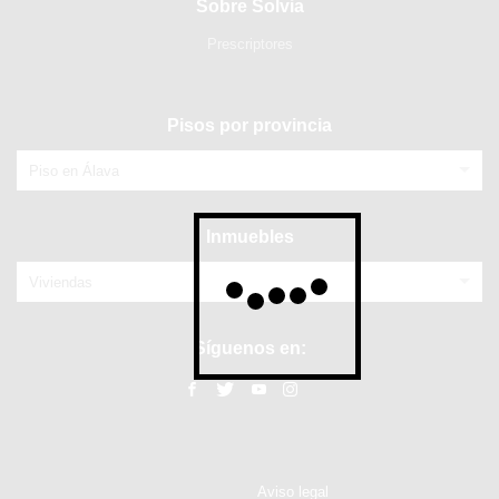
Sobre Solvia
Prescriptores
Pisos por provincia
Piso en Álava
Inmuebles
Viviendas
Síguenos en:
Aviso legal