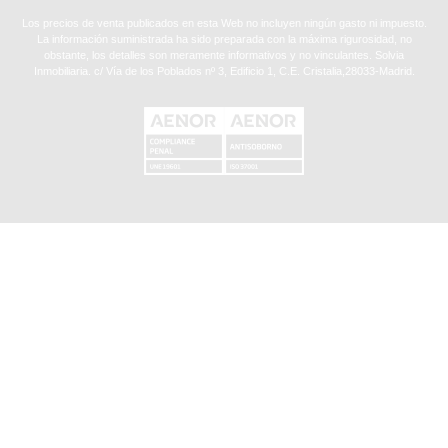
Los precios de venta publicados en esta Web no incluyen ningún gasto ni impuesto.
La información suministrada ha sido preparada con la máxima rigurosidad, no
obstante, los detalles son meramente informativos y no vinculantes. Solvia
Inmobiliaria. c/ Vía de los Poblados nº 3, Edificio 1, C.E. Cristalia,28033-Madrid.