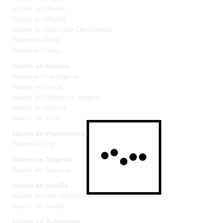
Naves en Madrid
Naves en Madrid
Naves en Mejorada Del Campo
Naves en Parla
Naves en Pinto
Naves en Murcia
Naves en Cartagena
Naves en Lorca
Naves en Molina de Segura
Naves en Murcia
Naves en Yecla
Naves en Pontevedra
Naves en Vigo
Naves en Segovia
Naves en Segovia
Naves en Sevilla
Naves en Dos Hermanas
Naves en Sevilla
Naves en Tarragona