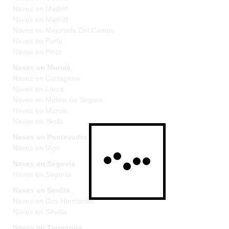
Naves en Madrid
Naves en Madrid
Naves en Mejorada Del Campo
Naves en Parla
Naves en Pinto
Naves en Murcia
Naves en Cartagena
Naves en Lorca
Naves en Molina de Segura
Naves en Murcia
Naves en Yecla
Naves en Pontevedra
Naves en Vigo
Naves en Segovia
Naves en Segovia
Naves en Sevilla
Naves en Dos Hermanas
Naves en Sevilla
Naves en Tarragona