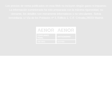
Los precios de venta publicados en esta Web no incluyen ningún gasto ni impuesto.
La información suministrada ha sido preparada con la máxima rigurosidad, no
obstante, los detalles son meramente informativos y no vinculantes. Solvia
Inmobiliaria. c/ Vía de los Poblados nº 3, Edificio 1, C.E. Cristalia,28033-Madrid.