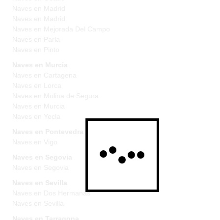
Naves en Madrid
Naves en Madrid
Naves en Mejorada Del Campo
Naves en Parla
Naves en Pinto
Naves en Murcia
Naves en Cartagena
Naves en Lorca
Naves en Molina de Segura
Naves en Murcia
Naves en Yecla
Naves en Pontevedra
Naves en Vigo
Naves en Segovia
Naves en Segovia
Naves en Sevilla
Naves en Dos Hermanas
Naves en Sevilla
Naves en Tarragona