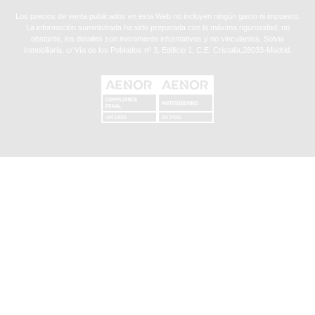
Los precios de venta publicados en esta Web no incluyen ningún gasto ni impuesto.
La información suministrada ha sido preparada con la máxima rigurosidad, no
obstante, los detalles son meramente informativos y no vinculantes. Solvia
Inmobiliaria. c/ Vía de los Poblados nº 3, Edificio 1, C.E. Cristalia,28033-Madrid.