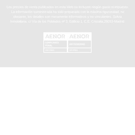
Los precios de venta publicados en esta Web no incluyen ningún gasto ni impuesto.
La información suministrada ha sido preparada con la máxima rigurosidad, no
obstante, los detalles son meramente informativos y no vinculantes. Solvia
Inmobiliaria. c/ Vía de los Poblados nº 3, Edificio 1, C.E. Cristalia,28033-Madrid.