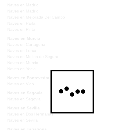
Naves en Madrid
Naves en Madrid
Naves en Mejorada Del Campo
Naves en Parla
Naves en Pinto
Naves en Murcia
Naves en Cartagena
Naves en Lorca
Naves en Molina de Segura
Naves en Murcia
Naves en Yecla
Naves en Pontevedra
Naves en Vigo
Naves en Segovia
Naves en Segovia
Naves en Sevilla
Naves en Dos Hermanas
Naves en Sevilla
Naves en Tarragona