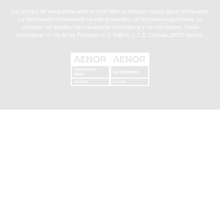
Los precios de venta publicados en esta Web no incluyen ningún gasto ni impuesto.
La información suministrada ha sido preparada con la máxima rigurosidad, no
obstante, los detalles son meramente informativos y no vinculantes. Solvia
Inmobiliaria. c/ Vía de los Poblados nº 3, Edificio 1, C.E. Cristalia,28033-Madrid.