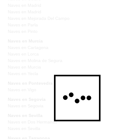
Naves en Madrid
Naves en Madrid
Naves en Mejorada Del Campo
Naves en Parla
Naves en Pinto
Naves en Murcia
Naves en Cartagena
Naves en Lorca
Naves en Molina de Segura
Naves en Murcia
Naves en Yecla
Naves en Pontevedra
Naves en Vigo
Naves en Segovia
Naves en Segovia
Naves en Sevilla
Naves en Dos Hermanas
Naves en Sevilla
Naves en Tarragona