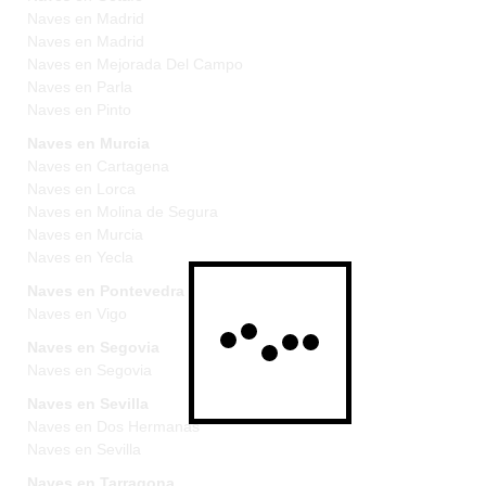
Naves en Madrid
Naves en Madrid
Naves en Mejorada Del Campo
Naves en Parla
Naves en Pinto
Naves en Murcia
Naves en Cartagena
Naves en Lorca
Naves en Molina de Segura
Naves en Murcia
Naves en Yecla
Naves en Pontevedra
Naves en Vigo
Naves en Segovia
Naves en Segovia
Naves en Sevilla
Naves en Dos Hermanas
Naves en Sevilla
Naves en Tarragona