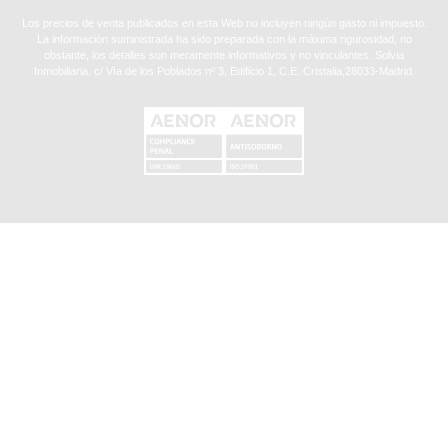
Los precios de venta publicados en esta Web no incluyen ningún gasto ni impuesto.
La información suministrada ha sido preparada con la máxima rigurosidad, no
obstante, los detalles son meramente informativos y no vinculantes. Solvia
Inmobiliaria. c/ Vía de los Poblados nº 3, Edificio 1, C.E. Cristalia,28033-Madrid.