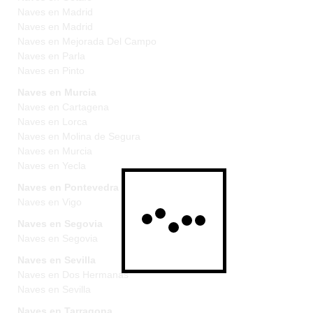
Naves en Madrid
Naves en Madrid
Naves en Mejorada Del Campo
Naves en Parla
Naves en Pinto
Naves en Murcia
Naves en Cartagena
Naves en Lorca
Naves en Molina de Segura
Naves en Murcia
Naves en Yecla
Naves en Pontevedra
Naves en Vigo
Naves en Segovia
Naves en Segovia
Naves en Sevilla
Naves en Dos Hermanas
Naves en Sevilla
Naves en Tarragona