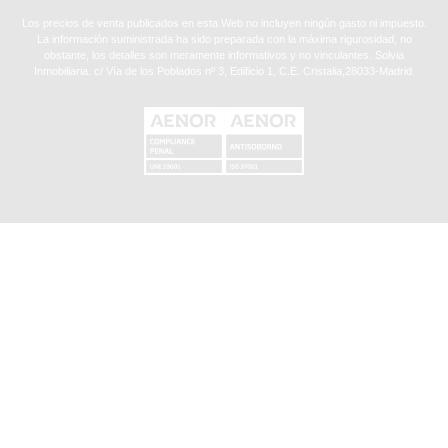
Los precios de venta publicados en esta Web no incluyen ningún gasto ni impuesto.
La información suministrada ha sido preparada con la máxima rigurosidad, no
obstante, los detalles son meramente informativos y no vinculantes. Solvia
Inmobiliaria. c/ Vía de los Poblados nº 3, Edificio 1, C.E. Cristalia,28033-Madrid.