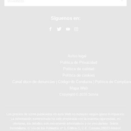
Viviendas
Síguenos en:
Aviso legal
Politica de Privacidad
Politica de calidad
Política de cookies
Canal ético de denuncias
Código de Conducta
Política de Complian
|
|
Mapa Web
Copyright © 2026 Solvia
Los precios de venta publicados en esta Web no incluyen ningún gasto ni impuesto.
La información suministrada ha sido preparada con la máxima rigurosidad, no
obstante, los detalles son meramente informativos y no vinculantes. Solvia
Inmobiliaria. c/ Vía de los Poblados nº 3, Edificio 1, C.E. Cristalia,28033-Madrid.