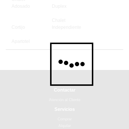
Adosado
Duplex
Chalet
Cortijo
Independiente
Apartotel
Contactar
Atención al Cliente
Servicios
Comprar
Alquilar