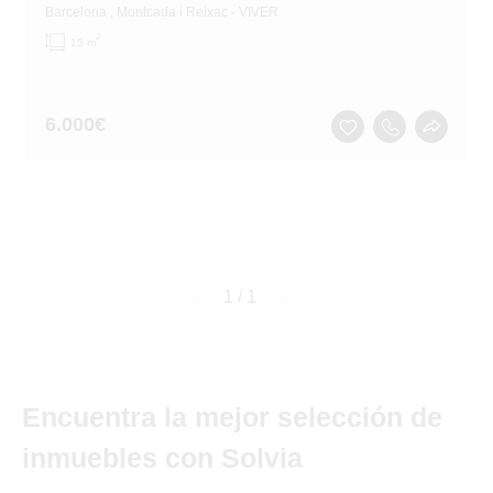
Barcelona
, Montcada i Reixac
- VIVER
2
15 m
6.000
€
page
1 / 1
page
Encuentra la mejor selección de
inmuebles con Solvia