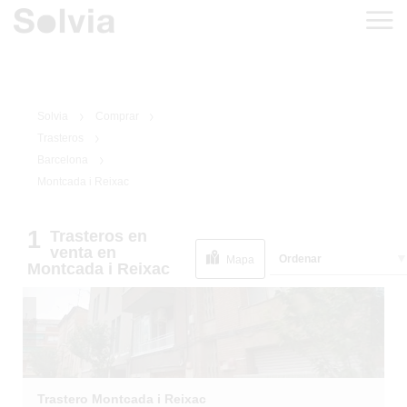
Solvia
Comprar
Trasteros
Barcelona
Montcada i Reixac
1
/
1
1
Trasteros
en
venta
en
Ordenar
Mapa
Montcada i Reixac
Trastero Montcada i Reixac