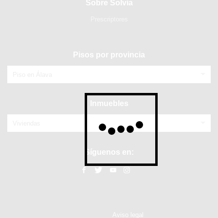
Sobre Solvia
Prescriptores
Pisos por provincia
Piso en Álava
Inmuebles
Viviendas
Síguenos en:
Aviso legal