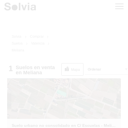
Solvia
Comprar
Suelos
Valencia
Meliana
1
Suelos
en venta
1
/
7
Ordenar
INMUEBLE DE
Mapa
en Meliana
BANCO
Suelo urbano no consolidado en C/ Escuelas - Meliana -