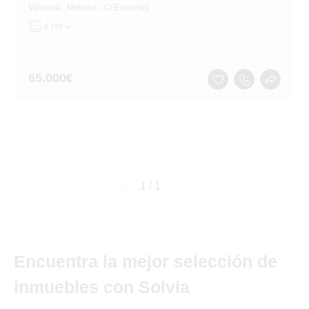
Valencia
, Meliana
- C/ Escuelas
2
4,155 m
65.000
€
page
1 / 1
page
Encuentra la mejor selección de
inmuebles con Solvia