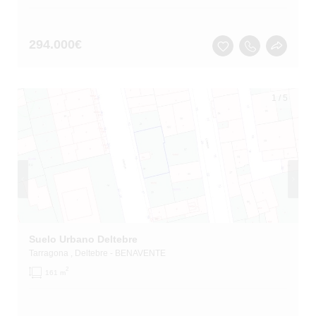
294.000
€
1
/
5
Suelo Urbano Deltebre
Tarragona
, Deltebre
- BENAVENTE
2
161 m