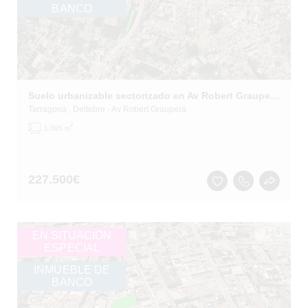
BANCO
Suelo urbanizable sectorizado en Av Robert Graupera - Deltebre - Tarragona
Tarragona
, Deltebre
- Av Robert Graupera
2
1,095 m
227.500
€
1
/
5
EN SITUACIÓN
ESPECIAL
INMUEBLE DE
BANCO