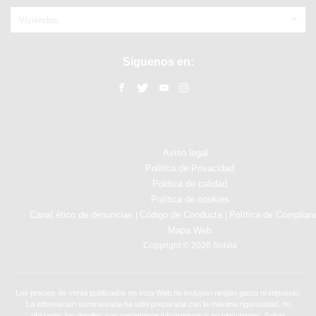
Viviendas
Síguenos en:
Aviso legal
Politica de Privacidad
Politica de calidad
Política de cookies
Canal ético de denuncias
Código de Conducta
Política de Complian
|
|
Mapa Web
Copyright © 2026 Solvia
Los precios de venta publicados en esta Web no incluyen ningún gasto ni impuesto.
La información suministrada ha sido preparada con la máxima rigurosidad, no
obstante, los detalles son meramente informativos y no vinculantes. Solvia