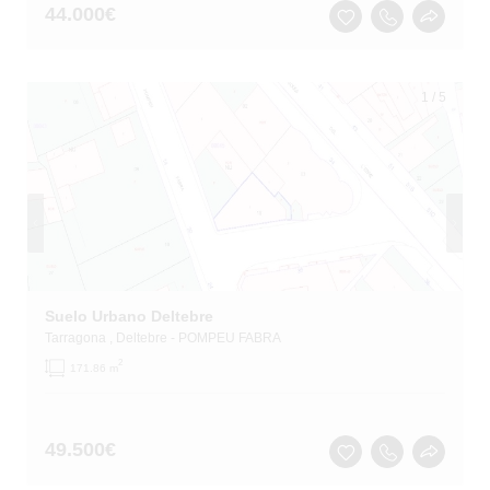
44.000
€
1
/
5
Suelo Urbano Deltebre
Tarragona
, Deltebre
- POMPEU FABRA
2
171.86 m
49.500
€