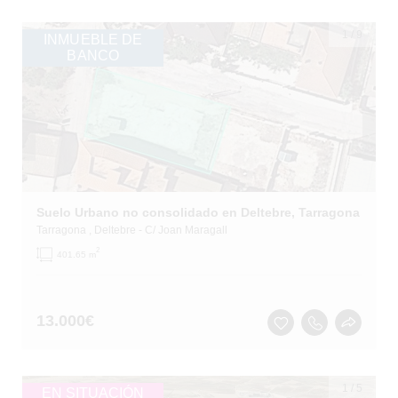
1
/
9
INMUEBLE DE
BANCO
Suelo Urbano no consolidado en Deltebre, Tarragona
Tarragona
, Deltebre
- C/ Joan Maragall
2
401.65 m
13.000
€
1
/
5
EN SITUACIÓN