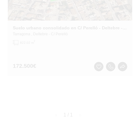
Suelo urbano consolidado en C/ Perelló - Deltebre - Tarragona
Tarragona
, Deltebre
- C/ Perelló
2
822.02 m
172.500
€
page
1 / 1
page