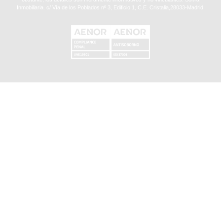
Inmobiliaria. c/ Vía de los Poblados nº 3, Edificio 1, C.E. Cristalia,28033-Madrid.