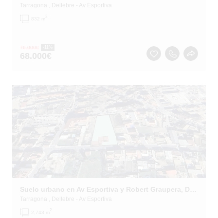
Tarragona
, Deltebre
- Av Esportiva
2
832 m
76.000
€
-11%
68.000
€
1
/
5
Suelo urbano en Av Esportiva y Robert Graupera, Deltebre (Tarragona)
Tarragona
, Deltebre
- Av Esportiva
2
2,743 m