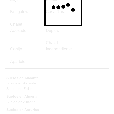
Bungalow
Casa Rural
Chalet
Adosado
Duplex
Chalet
Cortijo
Independiente
Apartotel
Suelos en Alicante
Suelos en Alicante
Suelos en Elche
Suelos en Almeria
Suelos en Almería
Suelos en Asturias