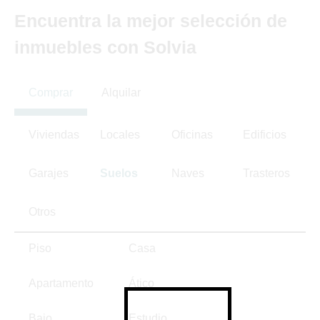
Encuentra la mejor selección de
inmuebles con Solvia
Comprar
Alquilar
Viviendas
Locales
Oficinas
Edificios
Garajes
Suelos
Naves
Trasteros
Otros
Piso
Casa
Apartamento
Ático
Bajo
Estudio