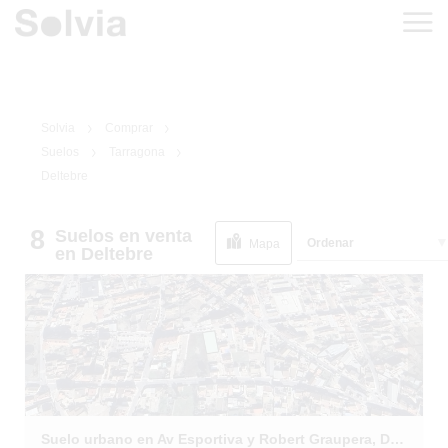
Solvia
Comprar
Suelos
Tarragona
Deltebre
8
Suelos
en venta
1
/
17
Ordenar
Mapa
en Deltebre
Suelo urbano en Av Esportiva y Robert Graupera, Deltebre (Tarragona)