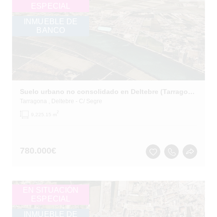
ESPECIAL
INMUEBLE DE
BANCO
Suelo urbano no consolidado en Deltebre (Tarragona)
Tarragona
, Deltebre
- C/ Segre
2
9,225.15 m
780.000
€
1
/
5
EN SITUACIÓN
ESPECIAL
INMUEBLE DE