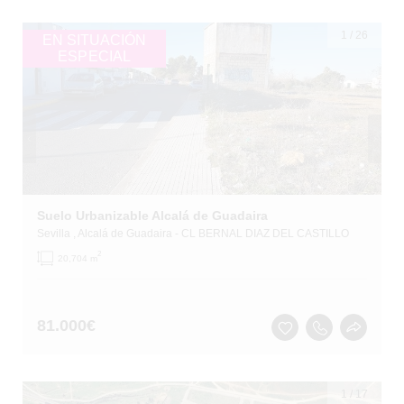
1
/
26
EN SITUACIÓN
ESPECIAL
Suelo Urbanizable Alcalá de Guadaira
Sevilla
, Alcalá de Guadaira
- CL BERNAL DIAZ DEL CASTILLO
2
20,704 m
81.000
€
1
/
17