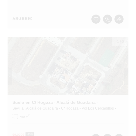
59.000
€
1
/
6
Suelo en C/ Hogaza - Alcalá de Guadaira -
Sevilla
, Alcalá de Guadaira
- C/ Hogaza - Pol Los Cercadillos -
2
750 m
69.000
€
-13%