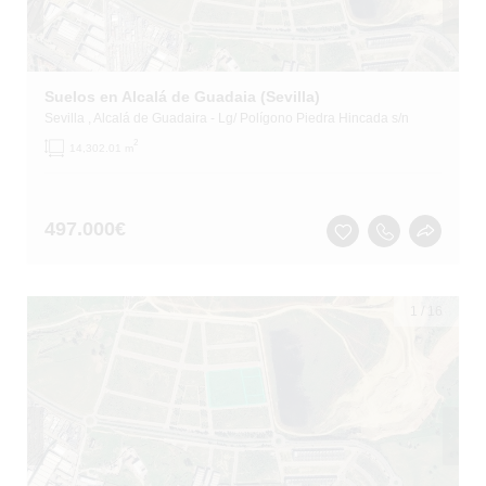
Suelos en Alcalá de Guadaia (Sevilla)
Sevilla
, Alcalá de Guadaira
- Lg/ Polígono Piedra Hincada s/n
2
14,302.01 m
497.000
€
1
/
16