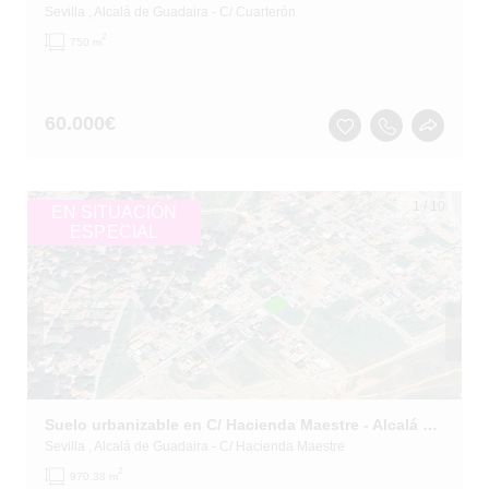
Sevilla
, Alcalá de Guadaira
- C/ Cuarterón
2
750 m
60.000
€
1
/
10
EN SITUACIÓN
ESPECIAL
Suelo urbanizable en C/ Hacienda Maestre - Alcalá de Guadaira -
Sevilla
, Alcalá de Guadaira
- C/ Hacienda Maestre
2
970.38 m