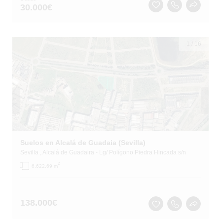
30.000
€
1
/
16
Suelos en Alcalá de Guadaia (Sevilla)
Sevilla
, Alcalá de Guadaira
- Lg/ Polígono Piedra Hincada s/n
2
6,622.69 m
138.000
€