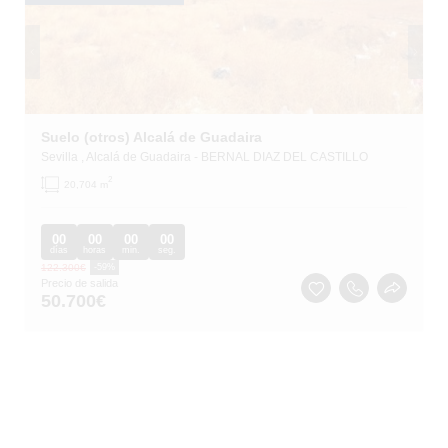
Suelo (otros) Alcalá de Guadaira
Sevilla
, Alcalá de Guadaira
- BERNAL DIAZ DEL CASTILLO
2
20,704 m
00
00
00
00
días
horas
min.
seg.
122.300
€
-59%
Precio de salida
50.700
€