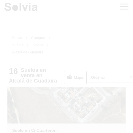
Solvia
Comprar
Suelos
Sevilla
Alcalá de Guadaira
16
Suelos
en
1
/
6
venta
en
Ordenar
Mapa
Alcalá de Guadaira
Suelo en C/ Cuarterón