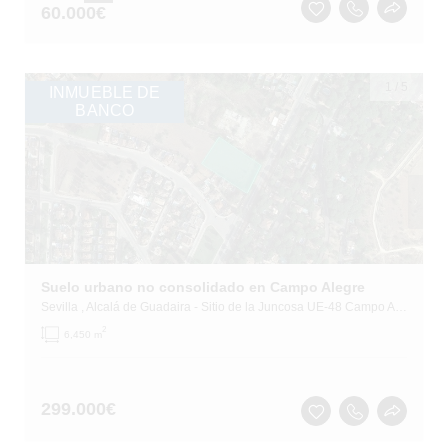
60.000
€
1
/
5
INMUEBLE DE
BANCO
Suelo urbano no consolidado en Campo Alegre
Sevilla
, Alcalá de Guadaira
- Sitio de la Juncosa UE-48 Campo Alegre
2
6,450 m
299.000
€