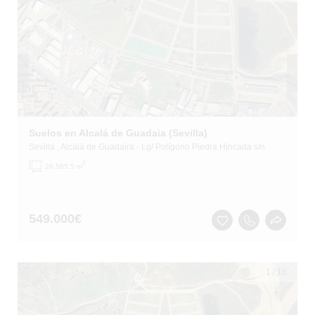
Suelos en Alcalá de Guadaia (Sevilla)
Sevilla
, Alcalá de Guadaira
- Lg/ Polígono Piedra Hincada s/n
2
26,585.5 m
549.000
€
1
/
16