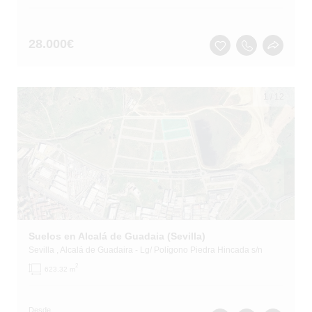
28.000
€
1
/
12
Suelos en Alcalá de Guadaia (Sevilla)
Sevilla
, Alcalá de Guadaira
- Lg/ Polígono Piedra Hincada s/n
2
623.32 m
Desde