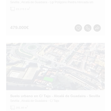
Sevilla
, Alcalá de Guadaira
- Lg/ Polígono Piedra Hincada s/n
2
23,173.2 m
479.000
€
1
/
5
Suelo urbano en C/ Tajo - Alcalá de Guadaira - Sevilla
Sevilla
, Alcalá de Guadaira
- C/ Tajo
2
291.46 m