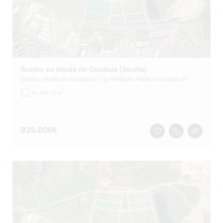
Suelos en Alcalá de Guadaia (Sevilla)
Sevilla
, Alcalá de Guadaira
- Lg/ Polígono Piedra Hincada s/n
2
45,298.13 m
935.000
€
1
/
12