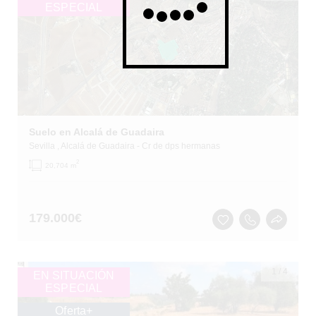
ESPECIAL
Suelo en Alcalá de Guadaira
Sevilla
, Alcalá de Guadaira
- Cr de dps hermanas
2
20,704 m
179.000
€
1
/
4
EN SITUACIÓN
ESPECIAL
Oferta+