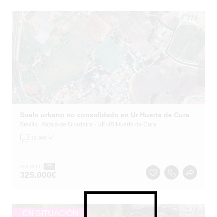
1
/
8
Suelo urbano no consolidado en Ur Huerta de Cura
Sevilla
, Alcalá de Guadaira
- UE-45 Huerta de Cura
2
16,968 m
350.000
€
-7%
325.000
€
1
/
8
EN SITUACIÓN