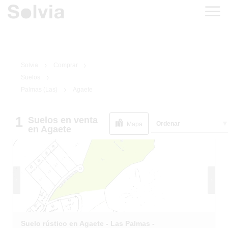
Solvia
Comprar
Suelos
Palmas (Las)
Agaete
1
Suelos
en venta
1
/
4
Ordenar
Mapa
en Agaete
Suelo rústico en Agaete - Las Palmas -