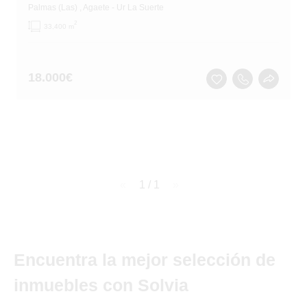
Palmas (Las)
, Agaete
- Ur La Suerte
2
33,400 m
18.000
€
page
1 / 1
page
Encuentra la mejor selección de
inmuebles con Solvia