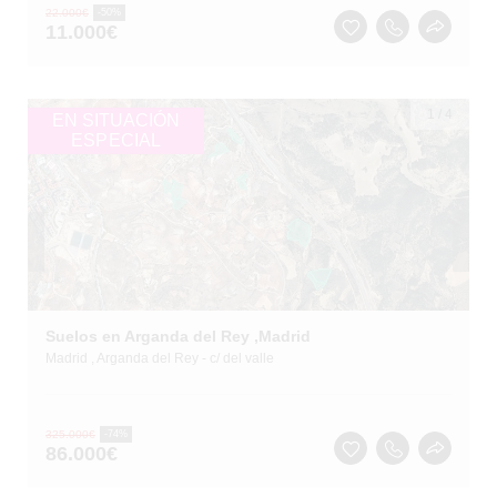
22.000
€
-50%
11.000
€
1
/
4
EN SITUACIÓN
ESPECIAL
Suelos en Arganda del Rey ,Madrid
Madrid
, Arganda del Rey
- c/ del valle
325.000
€
-74%
86.000
€