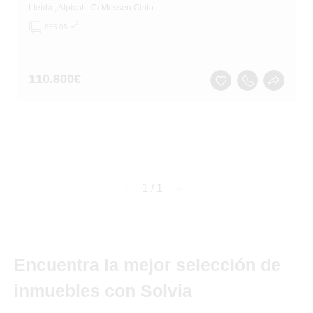
Lleida
, Alpicat
- C/ Mossen Cinto
2
655.05 m
110.800
€
page
1 / 1
page
Encuentra la mejor selección de
inmuebles con Solvia