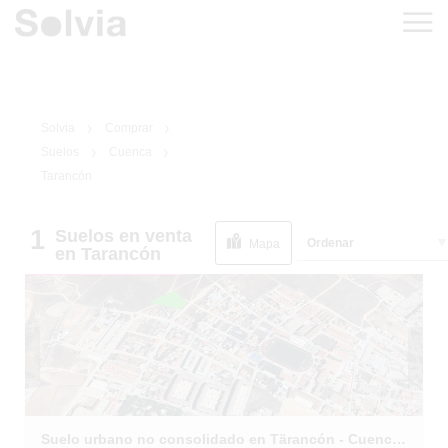
Solvia
Comprar
Suelos
Cuenca
Tarancón
1
Suelos
en venta
1
/
6
Ordenar
EN SITUACIÓN
Mapa
en Tarancón
ESPECIAL
Suelo urbano no consolidado en Tärancón - Cuenca -nca