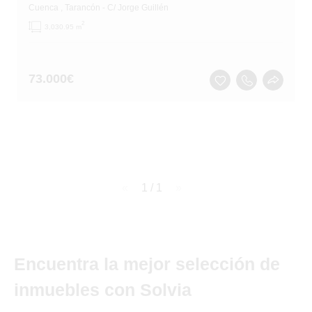
Cuenca
, Tarancón
- C/ Jorge Guillén
2
3,030.95 m
73.000
€
page
1 / 1
page
Encuentra la mejor selección de
inmuebles con Solvia