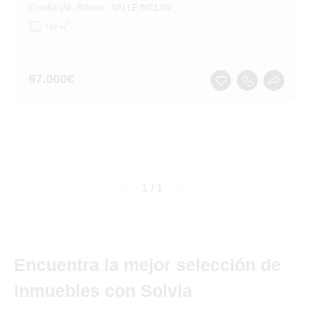
Coruña (A)
, Ribeira
- VALLE INCLAN
2
749 m
97.000
€
page
1 / 1
page
Encuentra la mejor selección de
inmuebles con Solvia