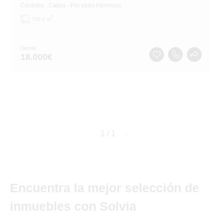
Córdoba
, Cabra
- Pol Vado Hermoso
2
756.1 m
Desde
18.000
€
page
1 / 1
page
Encuentra la mejor selección de
inmuebles con Solvia