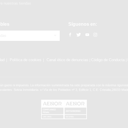
e nuestras tiendas
bles
Síguenos en:
ndas
dad
Política de cookies
Canal ético de denuncias
Código de Conducta
|
|
ún gasto ni impuesto. La información suministrada ha sido preparada con la máxima rigurosid
nculantes. Solvia Inmobiliaria. c/ Vía de los Poblados nº 3, Edificio 1, C.E. Cristalia,28033-Madr