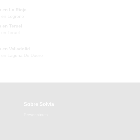
 en La Rioja
 en Logroño
 en Teruel
 en Teruel
 en Valladolid
s en Laguna De Duero
Sobre Solvia
Prescriptores