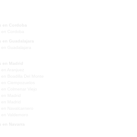
s en Cordoba
s en Cordoba
s en Guadalajara
 en Guadalajara
s en Madrid
 en Aranjuez
 en Boadilla Del Monte
 en Ciempozuelos
 en Colmenar Viejo
 en Madrid
 en Madrid
 en Navalcarnero
 en Valdemoro
s en Navarra