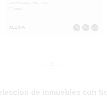
Castellón/Castelló
, Nules
- Pol 25
2
6,648 m
31.200
€
page
You're
1
page
on
page
elección de inmuebles con So