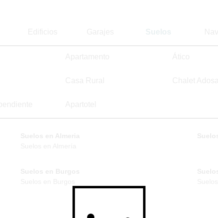
Edificios
Garajes
Suelos
Nav
Apartamento
Ático
Casa Rural
Chalet Ados
pendiente
Apartotel
Suelos en Almeria
Suelos
Suelos en Almería
Suelos en Burgos
Suelo
Suelos en Burgos
Suelos