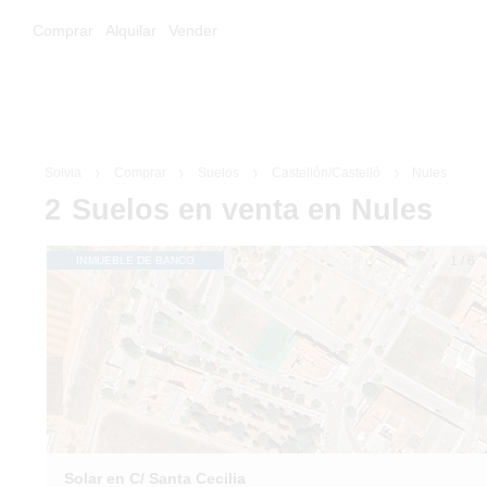
Comprar
Alquilar
Vender
Solvia
Comprar
Suelos
Castellón/Castelló
Nules
2
Suelos
en venta
en Nules
1
/
6
INMUEBLE DE BANCO
Solar en C/ Santa Cecilia