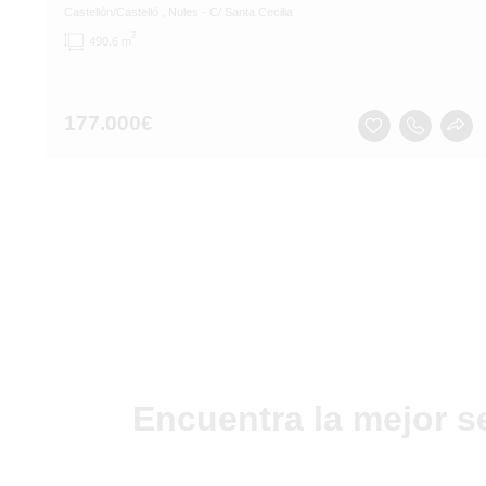
Castellón/Castelló
, Nules
- C/ Santa Cecilia
2
490.6 m
177.000
€
Encuentra la mejor s