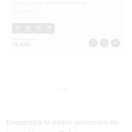
Cáceres
, Cáceres
- PEDRO LAIN ENTRALGO
2
3,800.55 m
00
00
00
00
días
horas
min.
seg.
Precio de salida
38.400
€
page
1 / 1
page
Encuentra la mejor selección de