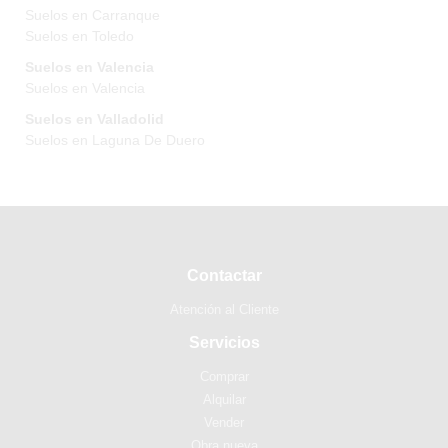
Suelos en Carranque
Suelos en Toledo
Suelos en Valencia
Suelos en Valencia
Suelos en Valladolid
Suelos en Laguna De Duero
Contactar
Atención al Cliente
Servicios
Comprar
Alquilar
Vender
Obra nueva