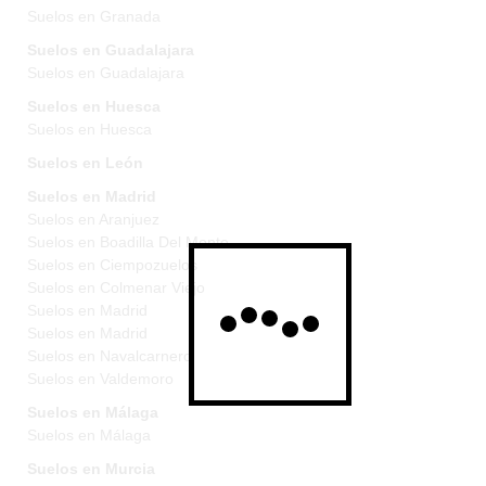
Suelos en Granada
Suelos en Guadalajara
Suelos en Guadalajara
Suelos en Huesca
Suelos en Huesca
Suelos en León
Suelos en Madrid
Suelos en Aranjuez
Suelos en Boadilla Del Monte
Suelos en Ciempozuelos
Suelos en Colmenar Viejo
Suelos en Madrid
Suelos en Madrid
Suelos en Navalcarnero
Suelos en Valdemoro
Suelos en Málaga
Suelos en Málaga
Suelos en Murcia