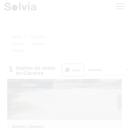
Solvia
Comprar
Suelos
Cáceres
Cáceres
1
Suelos
en venta
1
/
4
Ordenar
SUPERDESCUENTO
Mapa
en Cáceres
+70%
Oferta+
Solares Cáceres