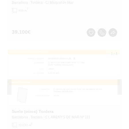
Barcelona
, Tordera
- C/ Malgrat de Mar
2
800 m
39.100
€
1
/
4
Suelo (otros) Tordera
Barcelona
, Tordera
- CL ARENYS DE MAR Nº 111
2
722.57 m