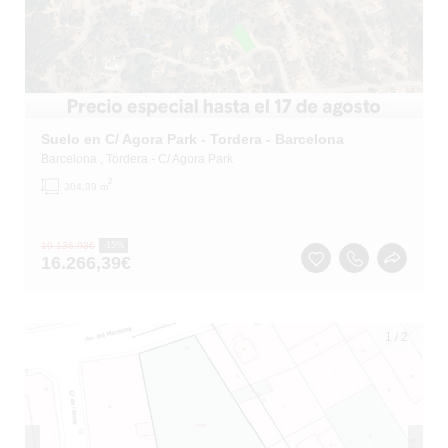
Suelo en C/ Agora Park - Tordera - Barcelona
Barcelona
, Tordera
- C/ Agora Park
2
304.39 m
19.136,93
€
-15%
16.266,39
€
1
/
2