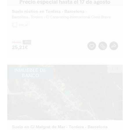
Suelo rústico en Tordera - Barcelona -
Barcelona
, Tordera
- C/ Caravaning Internacional Costa Brava
2
106 m
29,66
€
-15%
25,21
€
1
/
8
INMUEBLE DE
BANCO
Suelo en C/ Malgrat de Mar - Tordera - Barcelona