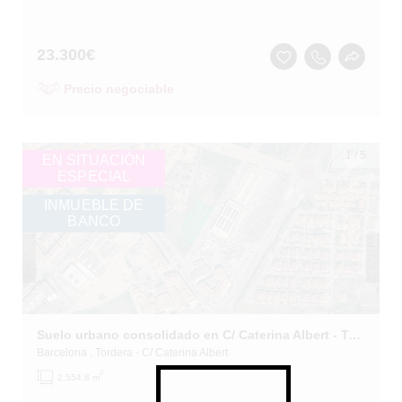
23.300
€
Precio negociable
1
/
5
EN SITUACIÓN
ESPECIAL
INMUEBLE DE
BANCO
Suelo urbano consolidado en C/ Caterina Albert - Tordera - Barcelona
Barcelona
, Tordera
- C/ Caterina Albert
2
2,554.8 m