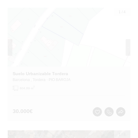
1
/
4
Suelo Urbanizable Tordera
Barcelona
, Tordera
- PIO BAROJA
2
804.89 m
30.000
€
1
/
8