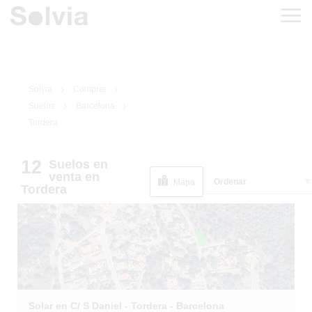
Solvia
Comprar
Suelos
Barcelona
Tordera
12
Suelos
en
1
/
17
venta
en
Ordenar
Mapa
Tordera
Solar en C/ S Daniel - Tordera - Barcelona