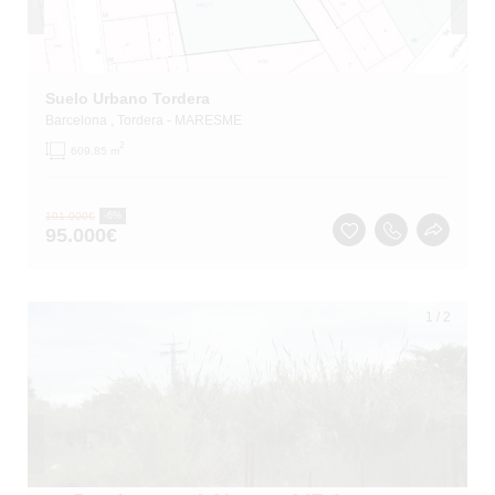
Suelo Urbano Tordera
Barcelona
, Tordera
- MARESME
2
609.85 m
101.000
€
-6%
95.000
€
1
/
2