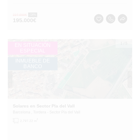
227.000
€
-14%
195.000
€
1
/
5
EN SITUACIÓN
ESPECIAL
INMUEBLE DE
BANCO
Solares en Sector Pla del Vall
Barcelona
, Tordera
- Sector Pla del Vall
2
2,797.22 m