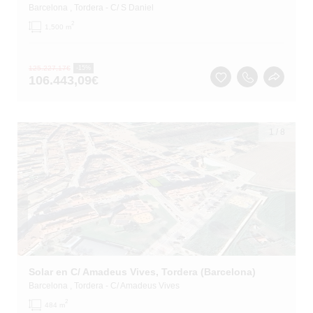
Barcelona
, Tordera
- C/ S Daniel
2
1,500 m
125.227,17
€
-15%
106.443,09
€
1
/
8
Solar en C/ Amadeus Vives, Tordera (Barcelona)
Barcelona
, Tordera
- C/ Amadeus Vives
2
484 m