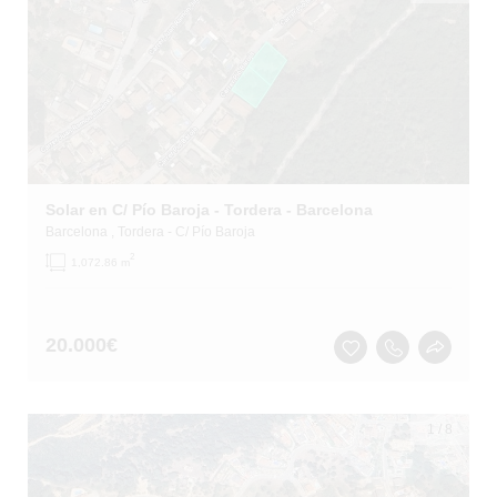
Solar en C/ Pío Baroja - Tordera - Barcelona
Barcelona
, Tordera
- C/ Pío Baroja
2
1,072.86 m
20.000
€
1
/
8