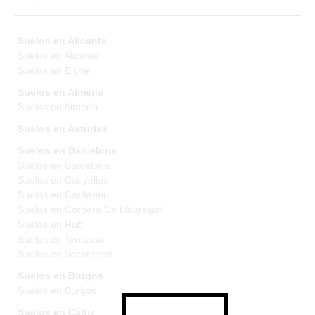
Suelos en Alicante
Suelos en Alicante
Suelos en Elche
Suelos en Almeria
Suelos en Almería
Suelos en Asturias
Suelos en Barcelona
Suelos en Barcelona
Suelos en Canyelles
Suelos en Cardedeu
Suelos en Corbera De Llobregat
Suelos en Rubi
Suelos en Terrassa
Suelos en Vacarisses
Suelos en Burgos
Suelos en Burgos
Suelos en Cádiz