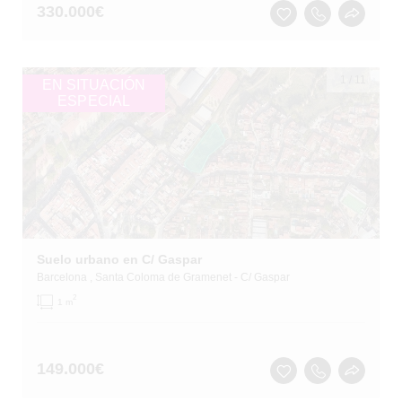
330.000
€
1
/
11
EN SITUACIÓN
ESPECIAL
Suelo urbano en C/ Gaspar
Barcelona
, Santa Coloma de Gramenet
- C/ Gaspar
2
1 m
149.000
€