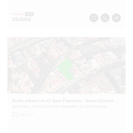
29.000
€
-14%
25.000
€
1
/
9
Suelo urbano en C/ Sant Francesc - Santa Coloma de Gramenet - Barcelona
Barcelona
, Santa Coloma de Gramenet
- C/ Sant Francesc
2
298.14 m