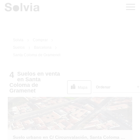
Solvia
Comprar
Suelos
Barcelona
Santa Coloma de Gramenet
4
Suelos
en venta
1
/
8
en Santa
Coloma de
Ordenar
Mapa
Gramenet
Suelo urbano en C/ Circunvalación, Santa Coloma de Gramenet (Barcelona)