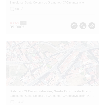
Barcelona
, Santa Coloma de Gramenet
- C/ Circunvalación
2
104 m
45.000
€
-13%
39.000
€
1
/
5
Solar en C/ Circunvalación, Santa Coloma de Gramenet (Barcelona)
Barcelona
, Santa Coloma de Gramenet
- C/ Circunvalación, Paraje Llefía
2
41.8 m