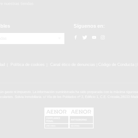
e nuestras tiendas
bles
Síguenos en:
ndas
dad
Política de cookies
Canal ético de denuncias
Código de Conducta
|
|
ún gasto ni impuesto. La información suministrada ha sido preparada con la máxima rigurosid
nculantes. Solvia Inmobiliaria. c/ Vía de los Poblados nº 3, Edificio 1, C.E. Cristalia,28033-Madr