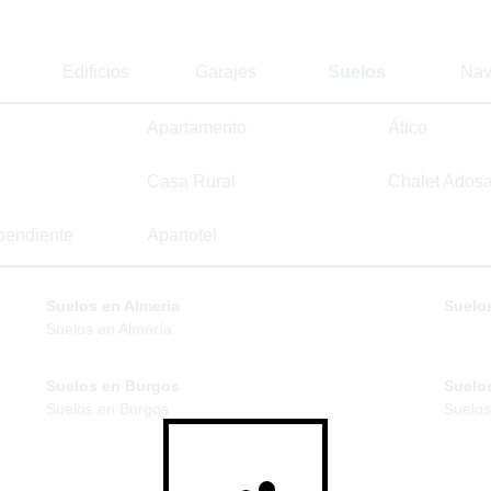
Edificios
Garajes
Suelos
Nav
Apartamento
Ático
Casa Rural
Chalet Ados
pendiente
Apartotel
Suelos en Almeria
Suelos
Suelos en Almería
Suelos en Burgos
Suelo
Suelos en Burgos
Suelos