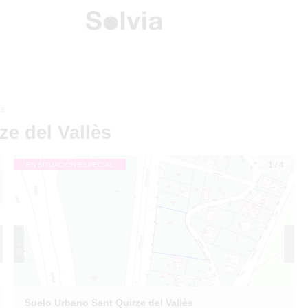
ès
ze del Vallès
1
/
4
EN SITUACIÓN ESPECIAL
Suelo Urbano Sant Quirze del Vallès