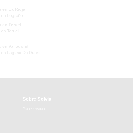
 en La Rioja
 en Logroño
 en Teruel
 en Teruel
 en Valladolid
s en Laguna De Duero
Sobre Solvia
Prescriptores