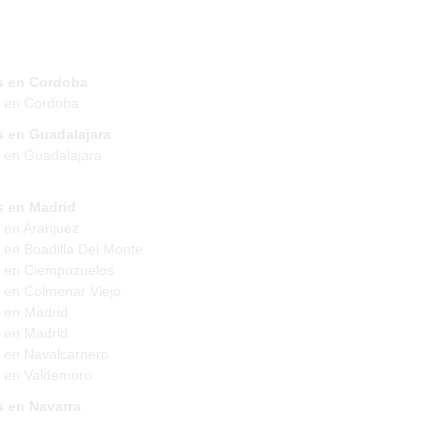
s en Cordoba
s en Cordoba
s en Guadalajara
 en Guadalajara
s en Madrid
 en Aranjuez
 en Boadilla Del Monte
 en Ciempozuelos
 en Colmenar Viejo
 en Madrid
 en Madrid
 en Navalcarnero
 en Valdemoro
s en Navarra