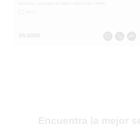
Barcelona
, Sant Quirze del Vallès
- VERGE DEL CARME
2
208 m
99.000
€
Encuentra la mejor s