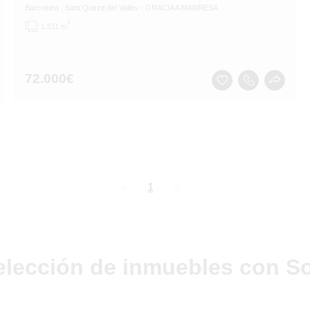
Barcelona
, Sant Quirze del Vallès
- GRACIA A MANRESA
2
1,511 m
72.000
€
page
You're
1
page
on
page
elección de inmuebles con So