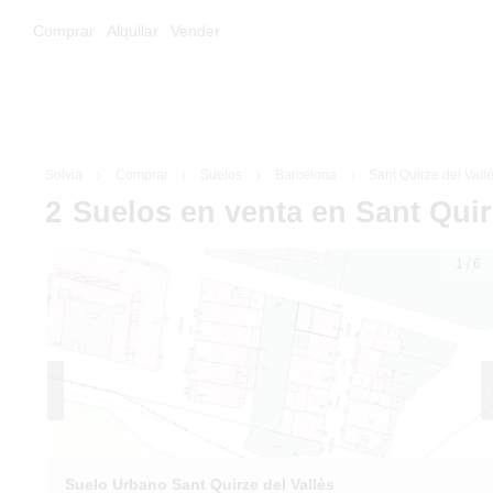
Comprar
Alquilar
Vender
Solvia
Comprar
Suelos
Barcelona
Sant Quirze del Vall
2
Suelos
en venta
en Sant Quir
1
/
6
Suelo Urbano Sant Quirze del Vallès