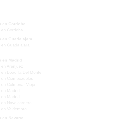
s en Cordoba
s en Cordoba
s en Guadalajara
 en Guadalajara
s en Madrid
 en Aranjuez
 en Boadilla Del Monte
 en Ciempozuelos
 en Colmenar Viejo
 en Madrid
 en Madrid
 en Navalcarnero
 en Valdemoro
s en Navarra