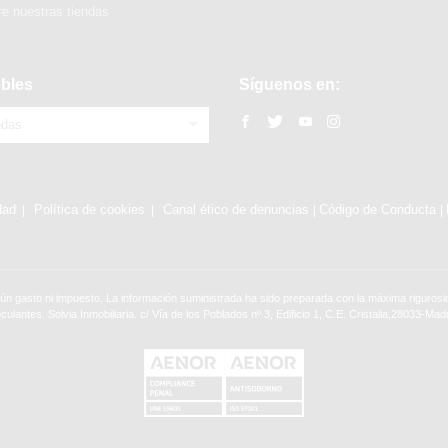
e nuestras tiendas
bles
Síguenos en:
ndas
dad
Política de cookies
Canal ético de denuncias
Código de Conducta
|
|
ún gasto ni impuesto. La información suministrada ha sido preparada con la máxima rigurosid
nculantes. Solvia Inmobiliaria. c/ Vía de los Poblados nº 3, Edificio 1, C.E. Cristalia,28033-Madr