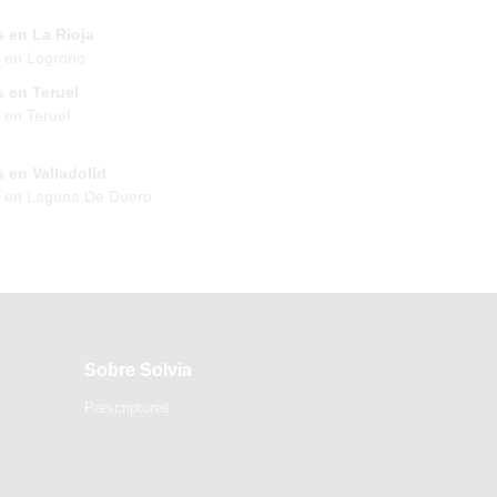
 en La Rioja
 en Logroño
 en Teruel
 en Teruel
 en Valladolid
s en Laguna De Duero
Sobre Solvia
Prescriptores