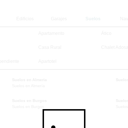
Edificios
Garajes
Suelos
Nav
Apartamento
Ático
Casa Rural
Chalet Ados
pendiente
Apartotel
Suelos en Almeria
Suelos
Suelos en Almería
Suelos en Burgos
Suelo
Suelos en Burgos
Suelos