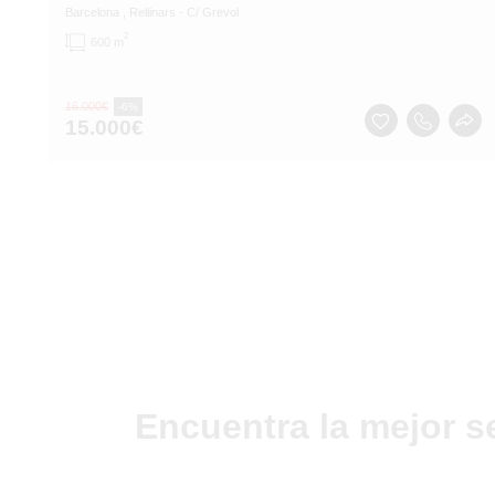
Barcelona
, Rellinars
- C/ Grevol
2
600 m
16.000
€
-6%
15.000
€
Encuentra la mejor s