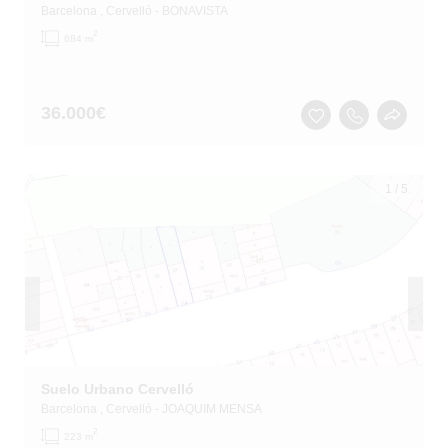
Barcelona
, Cervelló
- BONAVISTA
2
684 m
36.000
€
1
/
5
Suelo Urbano Cervelló
Barcelona
, Cervelló
- JOAQUIM MENSA
2
223 m