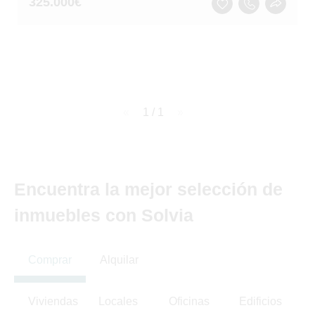
325.000
€
page
1 / 1
page
Encuentra la mejor selección de
inmuebles con Solvia
Comprar
Alquilar
Viviendas
Locales
Oficinas
Edificios