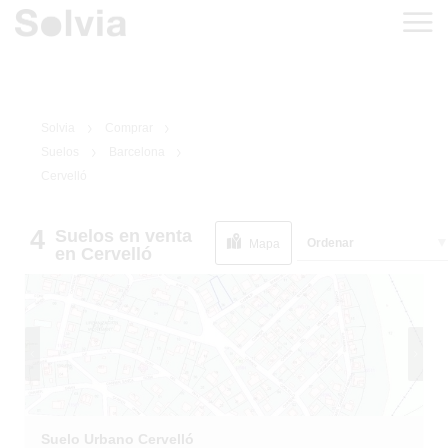
Solvia
Comprar
Suelos
Barcelona
Cervelló
4
Suelos
en venta
1
/
4
Ordenar
Mapa
en Cervelló
Suelo Urbano Cervelló