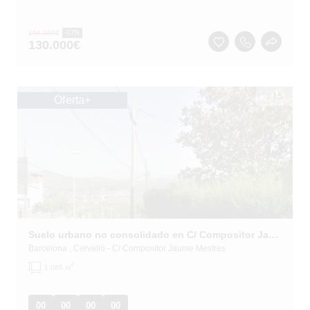
156.000
€
-17%
130.000
€
1
/
5
Oferta+
Suelo urbano no consolidado en C/ Compositor Jaume Mestres
Barcelona
, Cervelló
- C/ Compositor Jaume Mestres
2
1,065 m
00
00
00
00