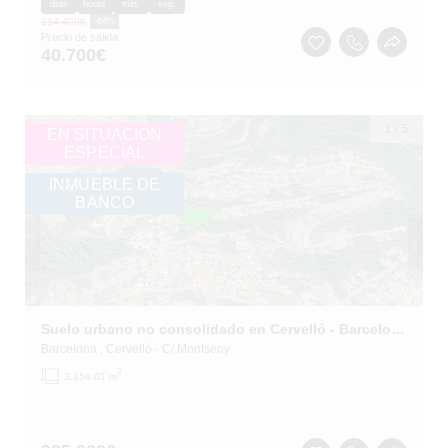
días
horas
min.
seg.
114.400
€
-64%
Precio de salida
40.700
€
1
/
5
EN SITUACIÓN
ESPECIAL
INMUEBLE DE
BANCO
Suelo urbano no consolidado en Cervelló - Barcelona -
Barcelona
, Cervelló
- C/ Montseny
2
3,159.01 m