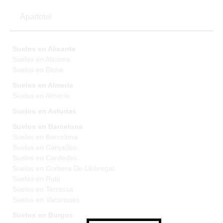
Apartotel
Suelos en Alicante
Suelos en Alicante
Suelos en Elche
Suelos en Almeria
Suelos en Almería
Suelos en Asturias
Suelos en Barcelona
Suelos en Barcelona
Suelos en Canyelles
Suelos en Cardedeu
Suelos en Corbera De Llobregat
Suelos en Rubi
Suelos en Terrassa
Suelos en Vacarisses
Suelos en Burgos