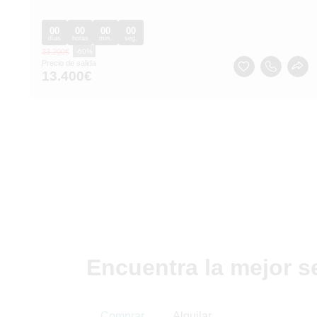
00
00
00
00
días
horas
min.
seg.
33.200
€
-60%
Precio de salida
13.400
€
Encuentra la mejor s
Comprar
Alquilar