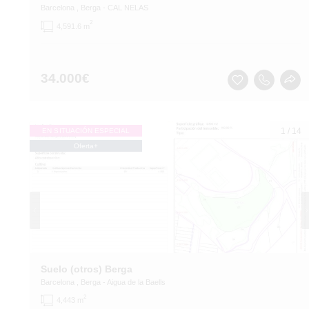
Barcelona
, Berga
- CAL NELAS
2
4,591.6 m
34.000
€
1
/
14
EN SITUACIÓN ESPECIAL
Oferta+
Suelo (otros) Berga
Barcelona
, Berga
- Aigua de la Baells
2
4,443 m