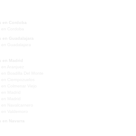
s en Cordoba
s en Cordoba
s en Guadalajara
 en Guadalajara
s en Madrid
 en Aranjuez
 en Boadilla Del Monte
 en Ciempozuelos
 en Colmenar Viejo
 en Madrid
 en Madrid
 en Navalcarnero
 en Valdemoro
s en Navarra