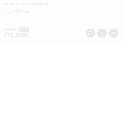
Barcelona
, Berga
- La Valldan
2
26,787.99 m
580.000
€
-18%
475.300
€