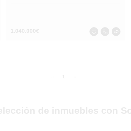
1.040.000
€
page
You're
1
page
on
page
elección de inmuebles con So