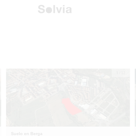
1
/
12
Suelo en Berga