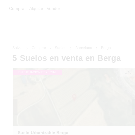
Comprar
Alquilar
Vender
Solvia
Comprar
Suelos
Barcelona
Berga
5
Suelos
en venta
en Berga
1
/
3
EN SITUACIÓN ESPECIAL
Suelo Urbanizable Berga