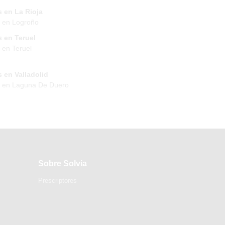
 en La Rioja
 en Logroño
 en Teruel
 en Teruel
 en Valladolid
s en Laguna De Duero
Sobre Solvia
Prescriptores