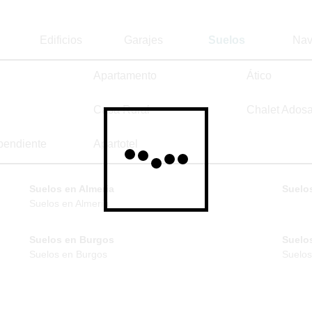
Edificios
Garajes
Suelos
Nav
Apartamento
Ático
Casa Rural
Chalet Ados
pendiente
Apartotel
Suelos en Almeria
Suelos
Suelos en Almería
Suelos en Burgos
Suelo
Suelos en Burgos
Suelos