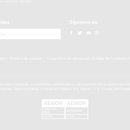
e nuestras tiendas
bles
Síguenos en:
ndas
dad
Política de cookies
Canal ético de denuncias
Código de Conducta
|
|
ún gasto ni impuesto. La información suministrada ha sido preparada con la máxima rigurosid
nculantes. Solvia Inmobiliaria. c/ Vía de los Poblados nº 3, Edificio 1, C.E. Cristalia,28033-Madr