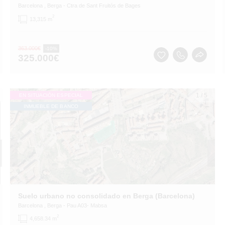
Barcelona
, Berga
- Ctra de Sant Fruitós de Bages
2
13,315 m
363.000
€
-10%
325.000
€
1
/
5
EN SITUACIÓN ESPECIAL
INMUEBLE DE BANCO
Suelo urbano no consolidado en Berga (Barcelona)
Barcelona
, Berga
- Pau A03- Mabsa
2
4,658.34 m