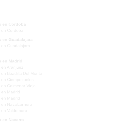
s en Cordoba
s en Cordoba
s en Guadalajara
 en Guadalajara
s en Madrid
 en Aranjuez
 en Boadilla Del Monte
 en Ciempozuelos
 en Colmenar Viejo
 en Madrid
 en Madrid
 en Navalcarnero
 en Valdemoro
s en Navarra