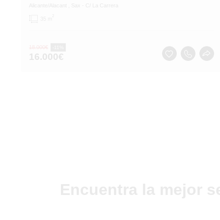
Alicante/Alacant
, Sax
- C/ La Carrera
2
35 m
18.000
€
-11%
16.000
€
Encuentra la mejor s