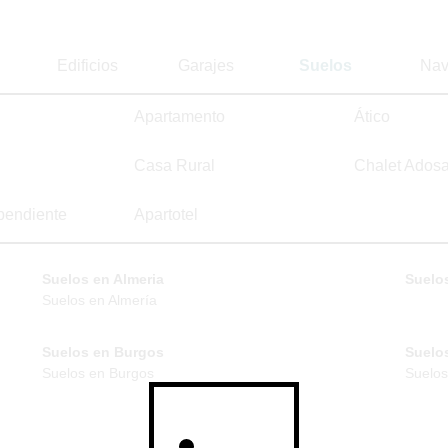
Edificios
Garajes
Suelos
Nav
Apartamento
Ático
Casa Rural
Chalet Ados
pendiente
Apartotel
Suelos en Almeria
Suelos
Suelos en Almería
Suelos en Burgos
Suelo
Suelos en Burgos
Suelos