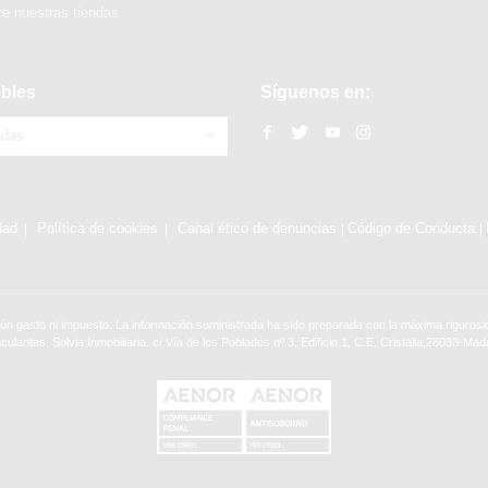
e nuestras tiendas
bles
Síguenos en:
ndas
dad
Política de cookies
Canal ético de denuncias
Código de Conducta
|
|
ún gasto ni impuesto. La información suministrada ha sido preparada con la máxima rigurosid
nculantes. Solvia Inmobiliaria. c/ Vía de los Poblados nº 3, Edificio 1, C.E. Cristalia,28033-Madr