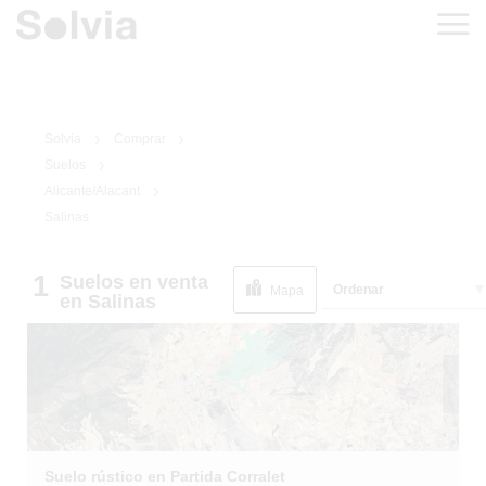
Solvia
Comprar
Suelos
Alicante/Alacant
Salinas
1
/
11
INMUEBLE DE
1
Suelos
en venta
BANCO
Ordenar
Mapa
en Salinas
Suelo rústico en Partida Corralet