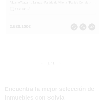
Alicante/Alacant
, Salinas
- Partida de Villena / Partida Corralet - Casa Soler
2
1,866,638 m
2.530.100
€
page
1 / 1
page
Encuentra la mejor selección de
inmuebles con Solvia