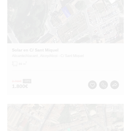
Solar en C/ Sant Miquel
Alicante/Alacant
, Alcoy/Alcoi
- C/ Sant Miquel
2
89 m
2.700
€
-33%
1.800
€
1
/
10