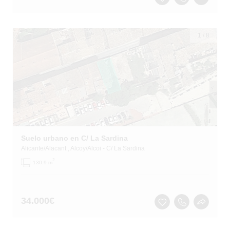
1
/
8
Suelo urbano en C/ La Sardina
Alicante/Alacant
, Alcoy/Alcoi
- C/ La Sardina
2
130.9 m
34.000
€