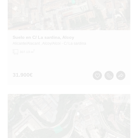
Suelo en C/ La sardina, Alcoy
Alicante/Alacant
, Alcoy/Alcoi
- C/ La sardina
2
307.13 m
31.900
€
1
/
7