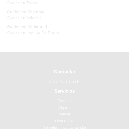
Suelos en Toledo
Suelos en Valencia
Suelos en Valencia
Suelos en Valladolid
Suelos en Laguna De Duero
Contactar
Atención al Cliente
Servicios
Comprar
Alquilar
Vender
Obra nueva
Descubre nuestras tiendas