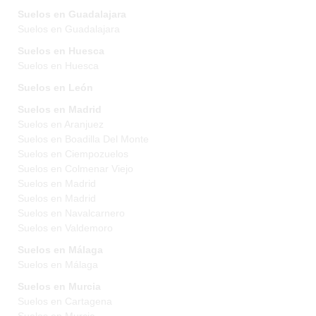
Suelos en Guadalajara
Suelos en Guadalajara
Suelos en Huesca
Suelos en Huesca
Suelos en León
Suelos en Madrid
Suelos en Aranjuez
Suelos en Boadilla Del Monte
Suelos en Ciempozuelos
Suelos en Colmenar Viejo
Suelos en Madrid
Suelos en Madrid
Suelos en Navalcarnero
Suelos en Valdemoro
Suelos en Málaga
Suelos en Málaga
Suelos en Murcia
Suelos en Cartagena