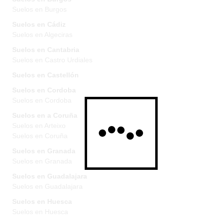
Suelos en Burgos
Suelos en Cádiz
Suelos en Algeciras
Suelos en Cantabria
Suelos en Castro Urdiales
Suelos en Castellón
Suelos en Cordoba
Suelos en Cordoba
Suelos en a Coruña
Suelos en Arteixo
Suelos en Coruña
Suelos en Granada
Suelos en Granada
Suelos en Guadalajara
Suelos en Guadalajara
Suelos en Huesca
Suelos en Huesca