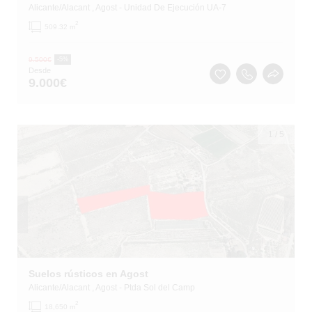
Alicante/Alacant
, Agost
- Unidad De Ejecución UA-7
2
509.32 m
9.500
€
-5%
Desde
9.000
€
1
/
5
Suelos rústicos en Agost
Alicante/Alacant
, Agost
- Ptda Sol del Camp
2
18,650 m