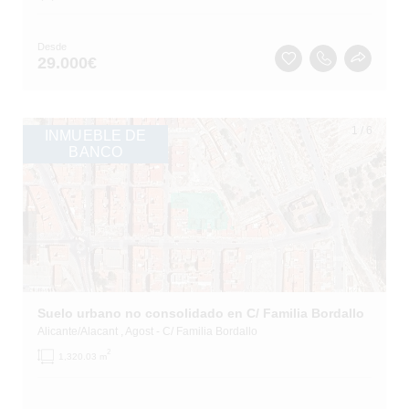
Desde
29.000
€
1
/
6
INMUEBLE DE
BANCO
Suelo urbano no consolidado en C/ Familia Bordallo
Alicante/Alacant
, Agost
- C/ Familia Bordallo
2
1,320.03 m