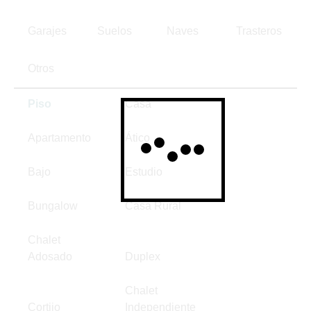
Garajes
Suelos
Naves
Trasteros
Otros
Piso
Casa
Apartamento
Ático
Bajo
Estudio
Bungalow
Casa Rural
Chalet
Adosado
Duplex
Chalet
Cortijo
Independiente