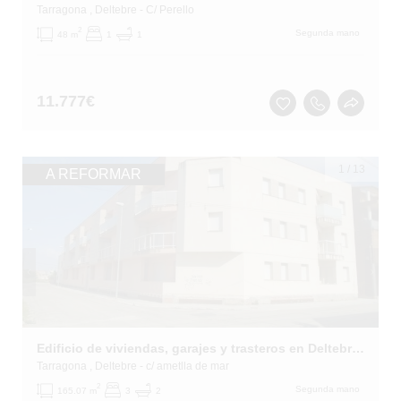
Tarragona
, Deltebre
- C/ Perello
2
Segunda mano
48 m
1
1
11.777
€
1
/
13
A REFORMAR
Edificio de viviendas, garajes y trasteros en Deltebre, Tarragona
Tarragona
, Deltebre
- c/ ametlla de mar
2
Segunda mano
165.07 m
3
2