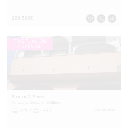
209.500
€
1
/
1
EN SITUACIÓN
ESPECIAL
Piso en C/ Bitem
Tarragona
, Deltebre
- C/ Bitem
2
Segunda mano
148.78 m
4
2