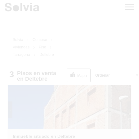
Solvia
Comprar
Viviendas
Piso
Tarragona
Deltebre
3
Pisos
en venta
1
/
5
Ordenar
Mapa
en Deltebre
Inmueble situado en Deltebre