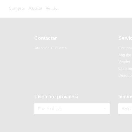
Comprar
Alquilar
Vender
Contactar
Servi
Atención al Cliente
Compra
Alquilar
Vender
Obra n
Descubr
Pisos por provincia
Inmue
Piso en Álava
Vivie