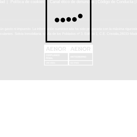
dad
Política de cookies
Canal ético de denuncias
Código de Conducta
|
|
ún gasto ni impuesto. La información suministrada ha sido preparada con la máxima rigurosid
nculantes. Solvia Inmobiliaria. c/ Vía de los Poblados nº 3, Edificio 1, C.E. Cristalia,28033-Madr