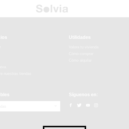
cios
Utilidades
r
Valora tu vivienda
Cómo comprar
Cómo alquilar
ueva
e nuestras tiendas
bles
Síguenos en:
ndas