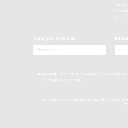
Vender
Obra n
Descubr
Pisos por provincia
Inmue
Piso en Álava
Vivie
Aviso legal
Politica de Privacidad
Politica de cali
Copyright © 2026 Solvia
Los precios de venta publicados en esta Web no incluyen ning
vi