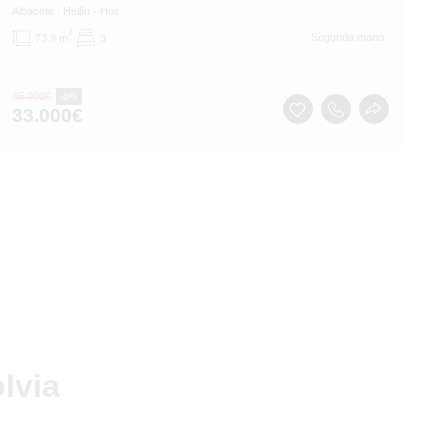
Albacete
, Hellín
- Hoz
2
Segunda mano
73.9 m
3
35.000
€
-6%
33.000
€
lvia