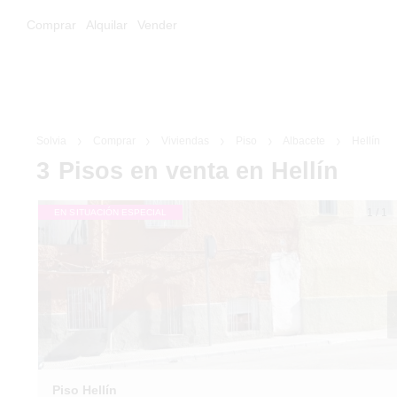
Comprar
Alquilar
Vender
Solvia
Comprar
Viviendas
Piso
Albacete
Hellín
3
Pisos
en venta
en Hellín
1
/
1
EN SITUACIÓN ESPECIAL
Piso Hellín