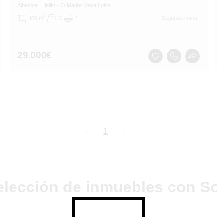
Albacete
, Hellín
- C/ Madre Maria Luisa
2
Segunda mano
109 m
3
1
29.000
€
page
You're
1
page
on
page
elección de inmuebles con So