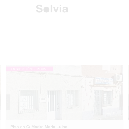
1
/
1
EN SITUACIÓN ESPECIAL
Piso en C/ Madre Maria Luisa