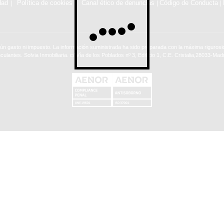
dad
Política de cookies
Canal ético de denuncias
Código de Conducta
|
|
ún gasto ni impuesto. La información suministrada ha sido preparada con la máxima rigurosid
nculantes. Solvia Inmobiliaria. c/ Vía de los Poblados nº 3, Edificio 1, C.E. Cristalia,28033-Madr