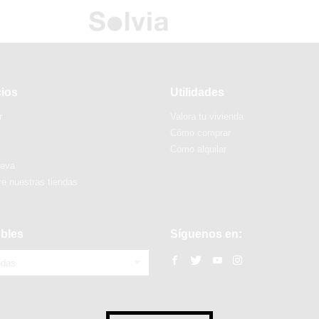
cios
Utilidades
r
Valora tu vivienda
Cómo comprar
Cómo alquilar
ueva
e nuestras tiendas
bles
Síguenos en:
ndas