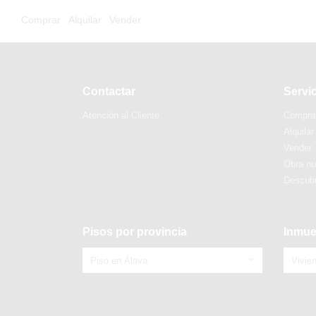
Comprar
Alquilar
Vender
Contactar
Servi
Atención al Cliente
Compra
Alquilar
Vender
Obra n
Descubr
Pisos por provincia
Inmue
Piso en Álava
Vivie