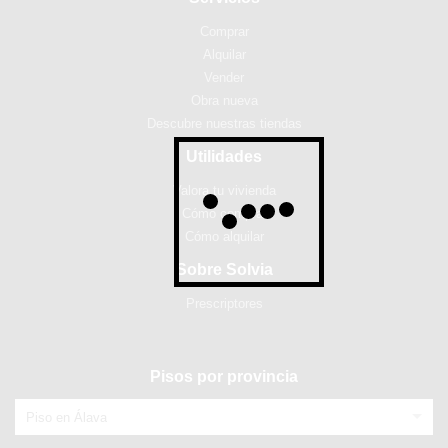
Comprar
Alquilar
Vender
Obra nueva
Descubre nuestras tiendas
Utilidades
Valora tu vivienda
Cómo comprar
Cómo alquilar
Sobre Solvia
Prescriptores
Pisos por provincia
Piso en Álava