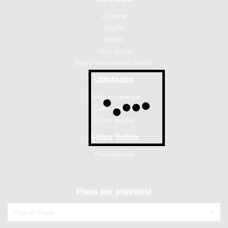
Comprar
Alquilar
Vender
Obra nueva
Descubre nuestras tiendas
Utilidades
Valora tu vivienda
Cómo comprar
Cómo alquilar
Sobre Solvia
Prescriptores
Pisos por provincia
Piso en Álava