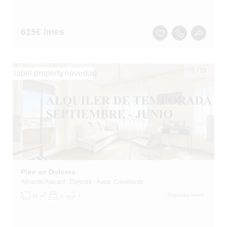
615
€ /mes
1
/
15
label.property.novedad
Piso en Dolores
Alicante/Alacant
, Dolores
- Avda. Crevillente
2
Segunda mano
81 m
2
1