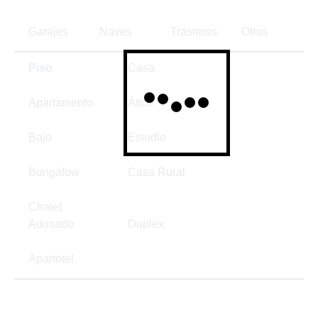
Garajes
Naves
Trasteros
Otros
Piso
Casa
Apartamento
Ático
Bajo
Estudio
Bungalow
Casa Rural
Chalet
Adosado
Duplex
Apartotel