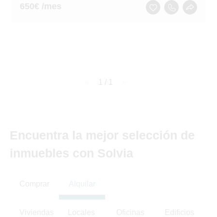
650
€ /mes
page
1 / 1
page
Encuentra la mejor selección de
inmuebles con Solvia
Comprar
Alquilar
Viviendas
Locales
Oficinas
Edificios