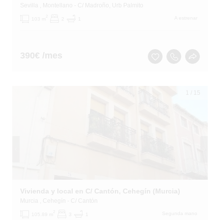
Sevilla
, Montellano
- C/ Madroño, Urb Palmito
2
A estrenar
103 m
2
1
390
€ /mes
1
/
15
Vivienda y local en C/ Cantón, Cehegín (Murcia)
Murcia
, Cehegín
- C/ Cantón
2
Segunda mano
105.89 m
3
1